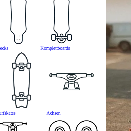
ecks
Komplettboards
urfskates
Achsen