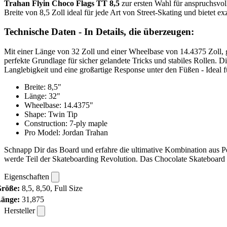
Trahan Flyin Choco Flags TT 8,5
zur ersten Wahl für anspruchsvoll
Breite von 8,5 Zoll ideal für jede Art von Street-Skating und bietet ex
Technische Daten - In Details, die überzeugen:
Mit einer Länge von 32 Zoll und einer Wheelbase von 14.4375 Zoll, g
perfekte Grundlage für sicher gelandete Tricks und stabiles Rollen. 
Langlebigkeit und eine großartige Response unter den Füßen - Ideal fü
Breite: 8,5"
Länge: 32"
Wheelbase: 14.4375"
Shape: Twin Tip
Construction: 7-ply maple
Pro Model: Jordan Trahan
Schnapp Dir das Board und erfahre die ultimative Kombination aus P
werde Teil der Skateboarding Revolution. Das Chocolate Skateboard
Eigenschaften
röße:
8,5, 8,50, Full Size
änge:
31,875
Hersteller