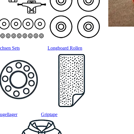
chsen Sets
Longboard Rollen
ugellager
Griptape