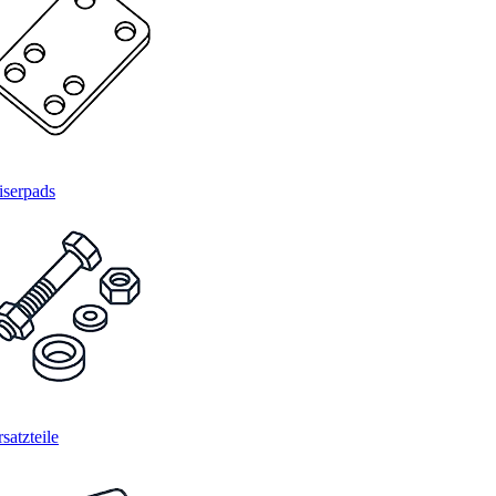
iserpads
satzteile