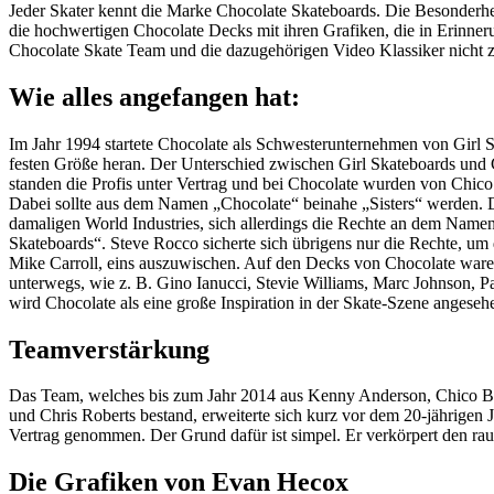
Jeder Skater kennt die Marke Chocolate Skateboards. Die Besonderhe
die hochwertigen Chocolate Decks mit ihren Grafiken, die in Erinneru
Chocolate Skate Team und die dazugehörigen Video Klassiker nicht z
Wie alles angefangen hat:
Im Jahr 1994 startete Chocolate als Schwesterunternehmen von Girl S
festen Größe heran. Der Unterschied zwischen Girl Skateboards und C
standen die Profis unter Vertrag und bei Chocolate wurden von Chi
Dabei sollte aus dem Namen „Chocolate“ beinahe „Sisters“ werden. 
damaligen World Industries, sich allerdings die Rechte an dem Namen
Skateboards“. Steve Rocco sicherte sich übrigens nur die Rechte, u
Mike Carroll, eins auszuwischen. Auf den Decks von Chocolate ware
unterwegs, wie z. B. Gino Ianucci, Stevie Williams, Marc Johnson, Pa
wird Chocolate als eine große Inspiration in der Skate-Szene angeseh
Teamverstärkung
Das Team, welches bis zum Jahr 2014 aus Kenny Anderson, Chico Bre
und Chris Roberts bestand, erweiterte sich kurz vor dem 20-jährigen
Vertrag genommen. Der Grund dafür ist simpel. Er verkörpert den rau
Die Grafiken von Evan Hecox