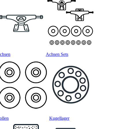
chsen
Achsen Sets
ollen
Kugellager