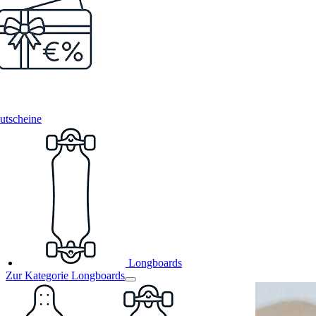
utscheine
Longboards
Zur Kategorie Longboards