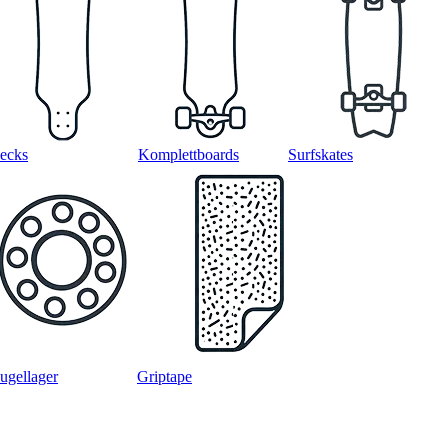
ecks
Komplettboards
Surfskates
ugellager
Griptape