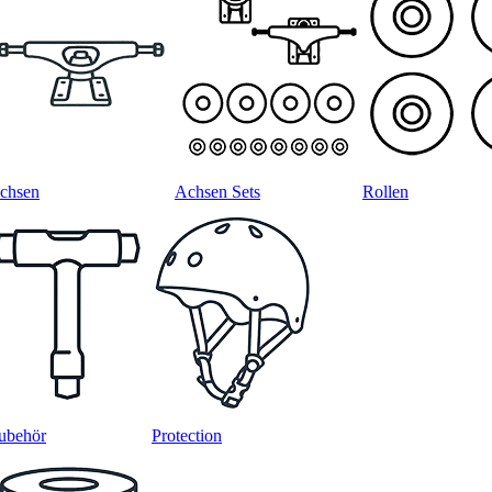
chsen
Achsen Sets
Rollen
ubehör
Protection