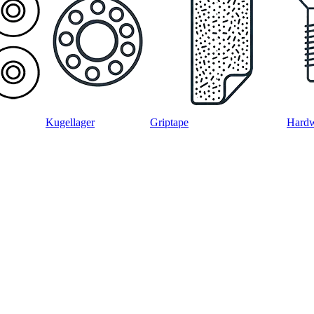
Kugellager
Griptape
Hard