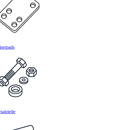
iserpads
satzteile