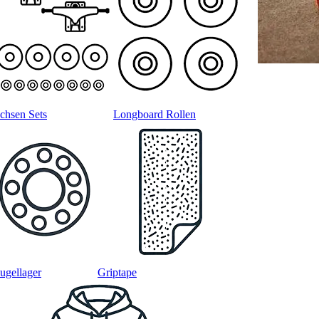
chsen Sets
Longboard Rollen
ugellager
Griptape