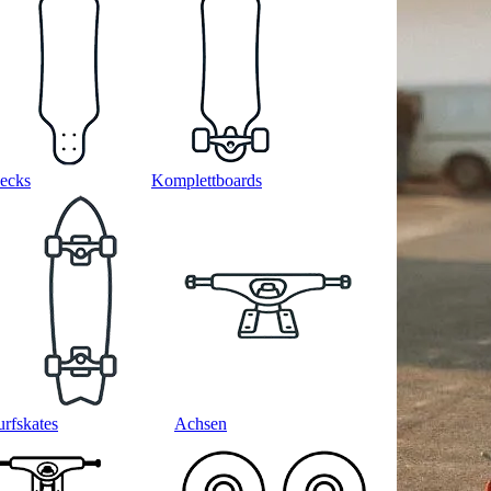
ecks
Komplettboards
urfskates
Achsen