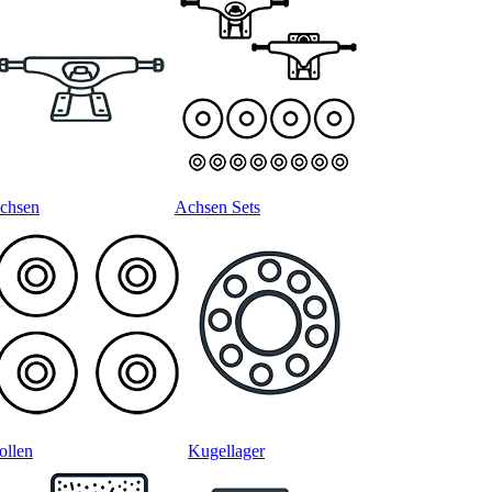
chsen
Achsen Sets
ollen
Kugellager