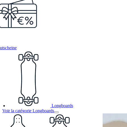
utscheine
Longboards
Voir la catégorie Longboards