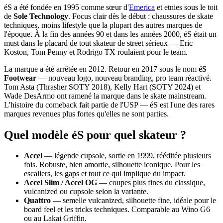
éS a été fondée en 1995 comme sœur d'
Emerica
et etnies sous le toit
de
Sole Technology
. Focus clair dès le début : chaussures de skate
techniques, moins lifestyle que la plupart des autres marques de
l'époque. À la fin des années 90 et dans les années 2000, éS était un
must dans le placard de tout skateur de street sérieux — Eric
Koston, Tom Penny et Rodrigo TX roulaient pour le team.
La marque a été arrêtée en 2012. Retour en 2017 sous le nom
éS
Footwear
— nouveau logo, nouveau branding, pro team réactivé.
Tom Asta (Thrasher SOTY 2018), Kelly Hart (SOTY 2024) et
Wade DesArmo ont ramené la marque dans le skate mainstream.
L'histoire du comeback fait partie de l'USP — éS est l'une des rares
marques revenues plus fortes qu'elles ne sont parties.
Quel modèle éS pour quel skateur ?
Accel
— légende cupsole, sortie en 1999, rééditée plusieurs
fois. Robuste, bien amortie, silhouette iconique. Pour les
escaliers, les gaps et tout ce qui implique du impact.
Accel Slim / Accel OG
— coupes plus fines du classique,
vulcanized ou cupsole selon la variante.
Quattro
— semelle vulcanized, silhouette fine, idéale pour le
board feel et les tricks techniques. Comparable au Wino G6
ou au Lakai Griffin.