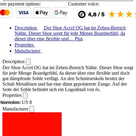
ore payment options:
Customer voice:
Description
Der Shoe Accel OG hat im Zehen-Bereich
Nähte. Dieser Shoe sorgt für jede Menge Boardgefühl, da
dieser über eine flexible und…
Plus
Properties
Manufacturer
Description
Der Shoe Accel OG hat im Zehen-Bereich Nähte. Dieser Shoe sorgt
für jede Menge Boardgefühl, da dieser über eine flexible und doch
gut dämpfende Sohle verfügt. An den Schnürsenkeln besitzt der
Schuh Metallösen und hat eine dünn gepolsterete Zunge. Auf der
Seite der Sohle befindet sich ein Logodetail von és.
Properties
imension:
US 8
Manufacturer