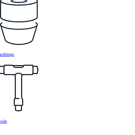
ushings
ools