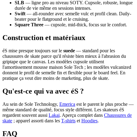
SLB
— ligne pro au niveau SOTY. Cupsole, robuste, longue
durée de vie même en sessions intenses.
Swift
— all-rounder avec semelle vulc et profil clean. Daily-
beater pour le flatground et le cruising.
Square Three
— cupsole, mid-thick, focus sur le confort.
Construction et matériaux
éS mise presque toujours sur le
suede
— standard pour les
chaussures de skate parce qu'il résiste bien mieux à l'abrasion du
griptape que le canvas. Les modèles cupsole utilisent
l'amortissement mousse maison Sole Tech ; les modèles vulcanized
donnent le profil de semelle fin et flexible pour le board feel. En
pratique ça veut dire moins de marketing, plus de skate.
Qu'est-ce qui va avec éS ?
Au sein de Sole Technology,
Emerica
est le parent le plus proche —
même standard de qualité, focus style différent. Les skateurs éS
regardent souvent aussi
Lakai
. Aperçu complet dans
Chaussures de
skate
; apparel assorti dans les
T-shirts
et
Hoodies
.
FAQ