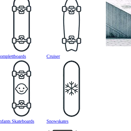
omplettboards
Cruiser
nfants Skateboards
Snowskates