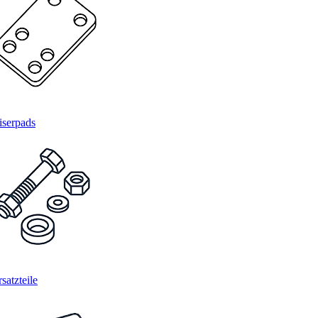
iserpads
satzteile