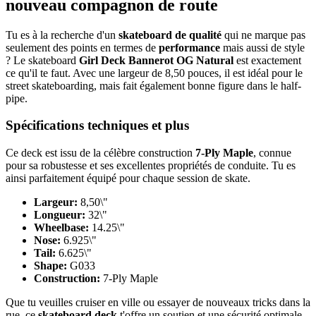
nouveau compagnon de route
Tu es à la recherche d'un
skateboard de qualité
qui ne marque pas
seulement des points en termes de
performance
mais aussi de style
? Le skateboard
Girl Deck Bannerot OG Natural
est exactement
ce qu'il te faut. Avec une largeur de 8,50 pouces, il est idéal pour le
street skateboarding, mais fait également bonne figure dans le half-
pipe.
Spécifications techniques et plus
Ce deck est issu de la célèbre construction
7-Ply Maple
, connue
pour sa robustesse et ses excellentes propriétés de conduite. Tu es
ainsi parfaitement équipé pour chaque session de skate.
Largeur:
8,50\"
Longueur:
32\"
Wheelbase:
14.25\"
Nose:
6.925\"
Tail:
6.625\"
Shape:
G033
Construction:
7-Ply Maple
Que tu veuilles cruiser en ville ou essayer de nouveaux tricks dans la
rue, ce
skateboard deck
t'offre un soutien et une sécurité optimale.