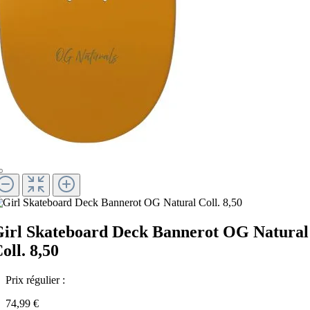
irl Skateboard Deck Bannerot OG Natural
oll. 8,50
Prix régulier :
74,99 €