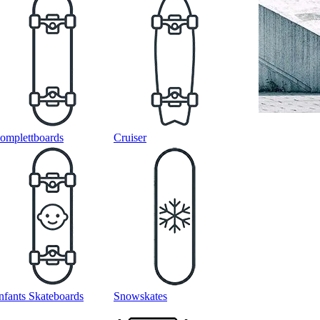
omplettboards
Cruiser
nfants Skateboards
Snowskates