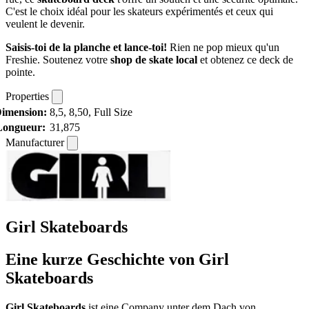
C'est le choix idéal pour les skateurs expérimentés et ceux qui
veulent le devenir.
Saisis-toi de la planche et lance-toi!
Rien ne pop mieux qu'un
Freshie. Soutenez votre
shop de skate local
et obtenez ce deck de
pointe.
Properties
imension:
8,5, 8,50, Full Size
Longueur:
31,875
Manufacturer
Girl Skateboards
Eine kurze Geschichte von Girl
Skateboards
Girl Skateboards
ist eine Company unter dem Dach von