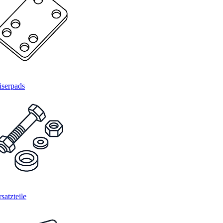
iserpads
satzteile