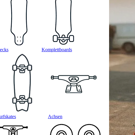
ecks
Komplettboards
urfskates
Achsen