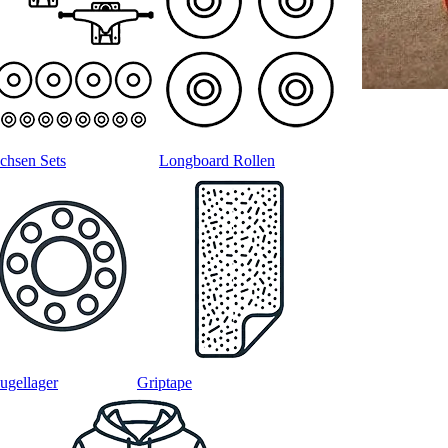
chsen Sets
Longboard Rollen
ugellager
Griptape