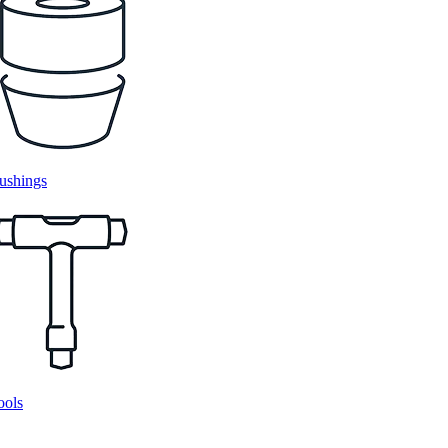
ushings
ools