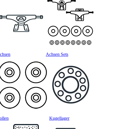
chsen
Achsen Sets
ollen
Kugellager