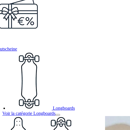
utscheine
Longboards
Voir la catégorie Longboards