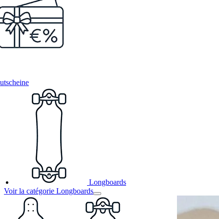
utscheine
Longboards
Voir la catégorie Longboards