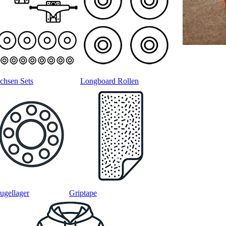
chsen Sets
Longboard Rollen
ugellager
Griptape