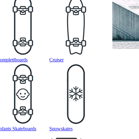
omplettboards
Cruiser
nfants Skateboards
Snowskates