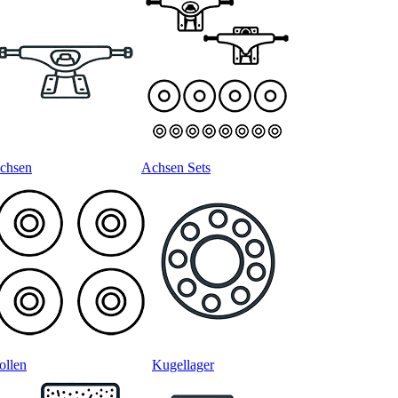
chsen
Achsen Sets
ollen
Kugellager