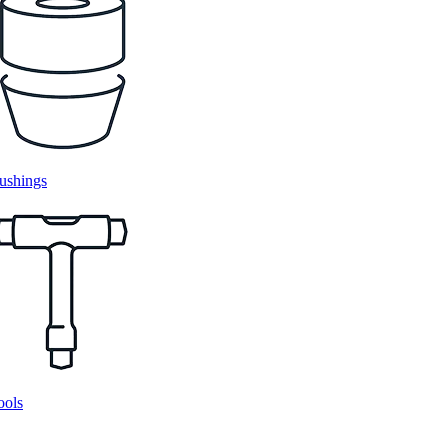
ushings
ools