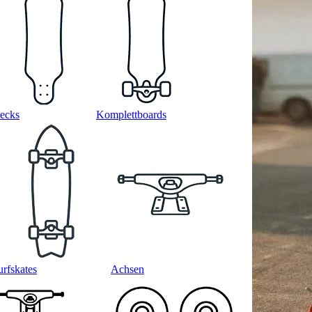
ecks
Komplettboards
urfskates
Achsen