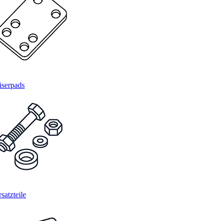
iserpads
satzteile