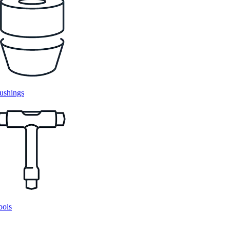
ushings
ools