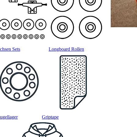
chsen Sets
Longboard Rollen
ugellager
Griptape