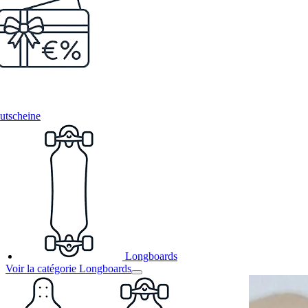
utscheine
Longboards
Voir la catégorie Longboards