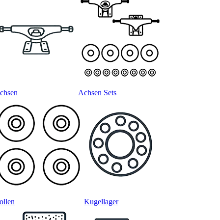
chsen
Achsen Sets
ollen
Kugellager