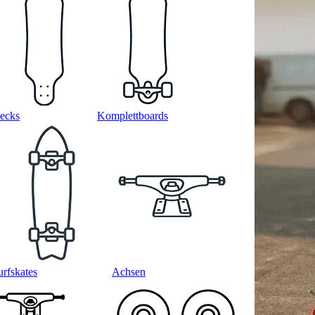
ecks
Komplettboards
urfskates
Achsen