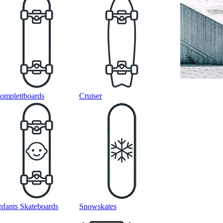
omplettboards
Cruiser
nfants Skateboards
Snowskates