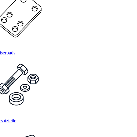
iserpads
satzteile