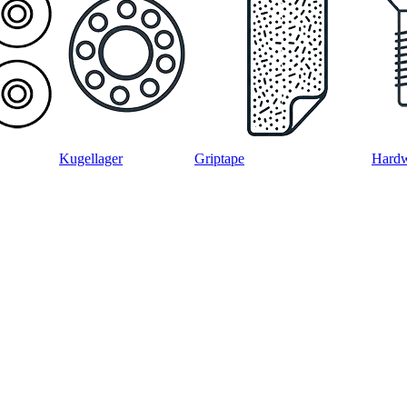
Kugellager
Griptape
Hard