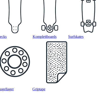
ecks
Komplettboards
Surfskates
ugellager
Griptape