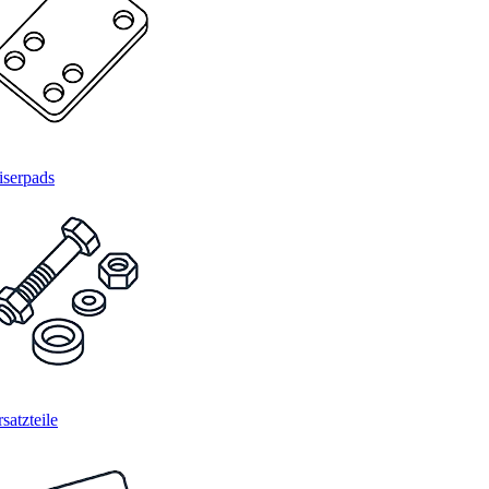
iserpads
satzteile