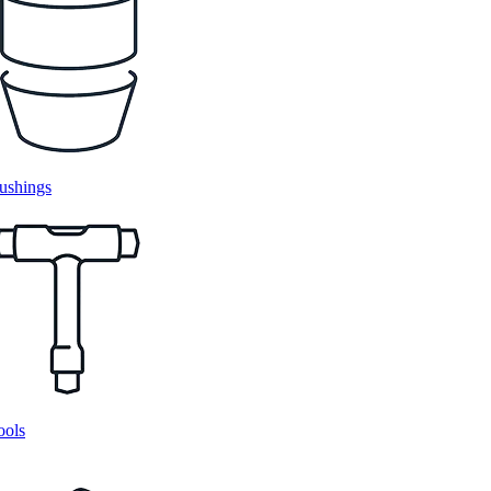
ushings
ools