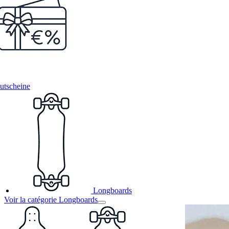
utscheine
Longboards
Voir la catégorie Longboards