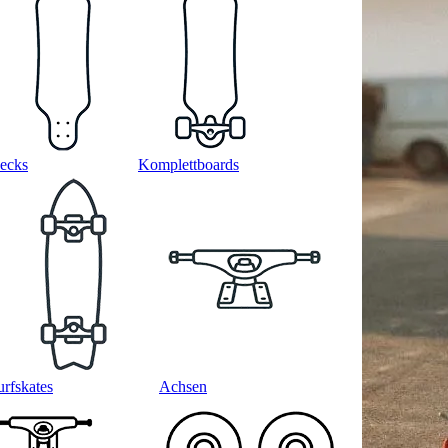
ecks
Komplettboards
urfskates
Achsen