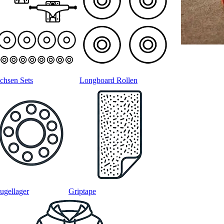
chsen Sets
Longboard Rollen
ugellager
Griptape