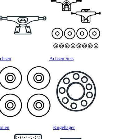
chsen
Achsen Sets
ollen
Kugellager