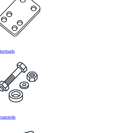
iserpads
satzteile