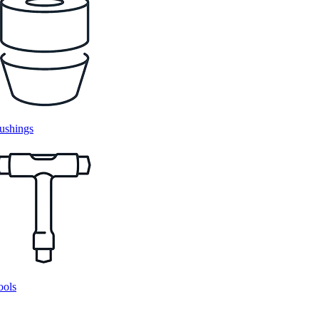
ushings
ools