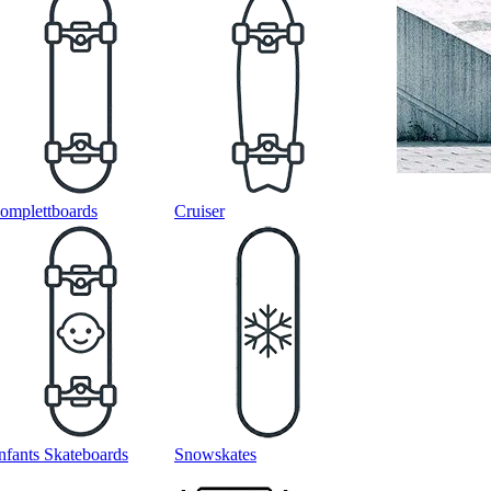
omplettboards
Cruiser
nfants Skateboards
Snowskates