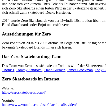
und holte sich vor kurzem Chris Cole als Teilhaber hinzu. Mit unve
sich Zero Skateboards einen festen Platz in der Skateszene gesichert.
sich schnell zum Skateboard-Decks Hersteller.
2014 wurde Zero Skateboards von der Dwindle Distribution überno
Blind Skateboards oder Enjoi unter sich vereint.
Auszeichnungen für Zero
Zero konnt von 2004 bis 2006 dreimal in Folge den Titel "King of t
bekannte Skateboard Brands hinter sich lassen.
Das Zero Skateboarding Team
Das Team von Zero liest sich wie ein "who is who" der Skaterszene.
Thomas,
Tommy Sandoval
,
Dane Burman
,
James Brockman
,
Tony C
Zero Skateboards im Internet
Website:
https://zeroskateboards.com/?
Youtube:
https://www.youtube.com/user/blackboxdistvideo/