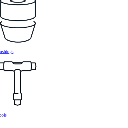
ushings
ools