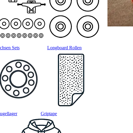
chsen Sets
Longboard Rollen
ugellager
Griptape