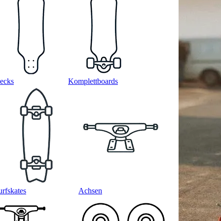
ecks
Komplettboards
urfskates
Achsen