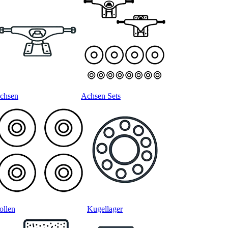
chsen
Achsen Sets
ollen
Kugellager