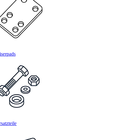
iserpads
satzteile