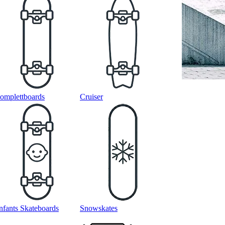
omplettboards
Cruiser
nfants Skateboards
Snowskates