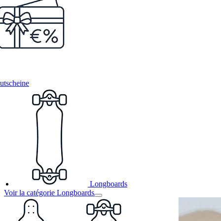
utscheine
Longboards
Voir la catégorie Longboards