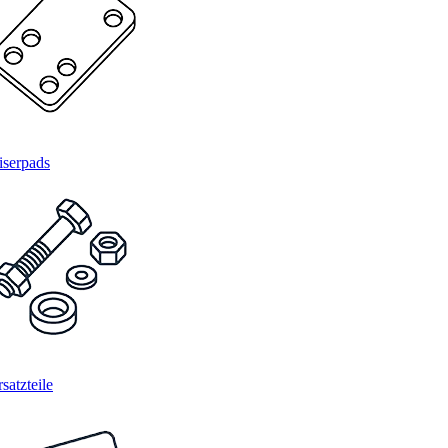
iserpads
satzteile