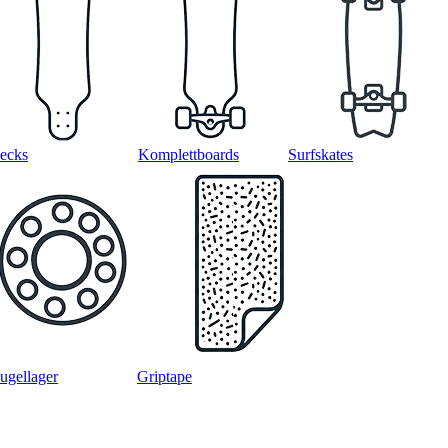
ecks
Komplettboards
Surfskates
ugellager
Griptape