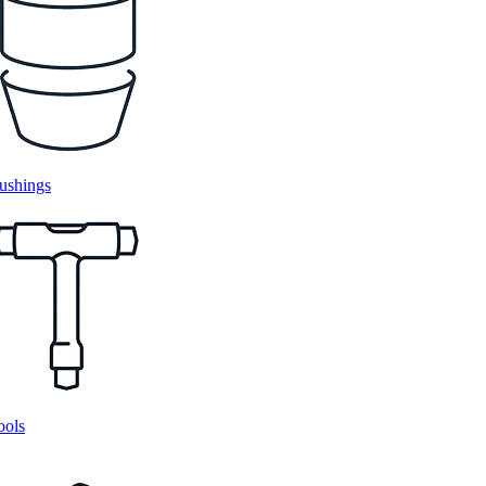
ushings
ools