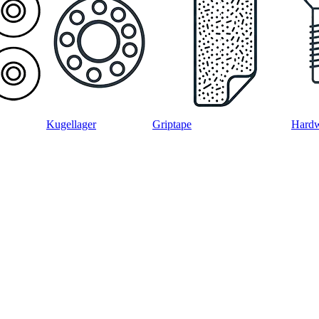
Kugellager
Griptape
Hard