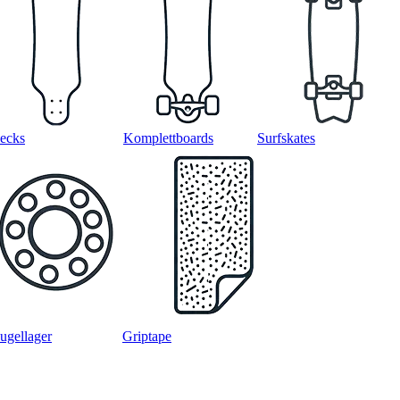
ecks
Komplettboards
Surfskates
ugellager
Griptape