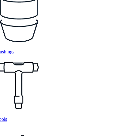
ushings
ools