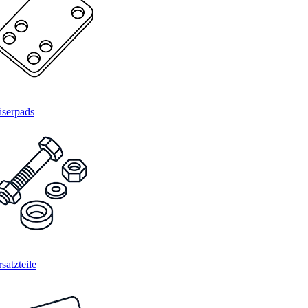
iserpads
satzteile