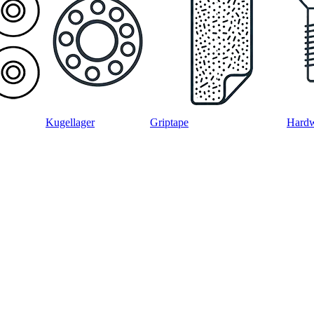
Kugellager
Griptape
Hard