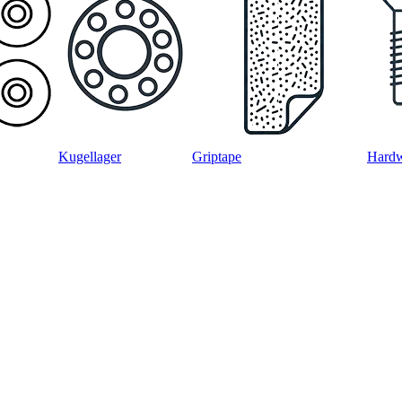
Kugellager
Griptape
Hard