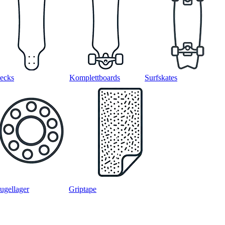
ecks
Komplettboards
Surfskates
ugellager
Griptape