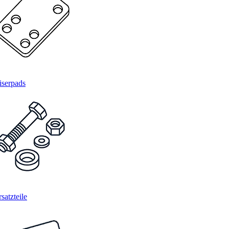
iserpads
satzteile