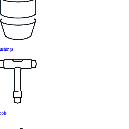
ushings
ools