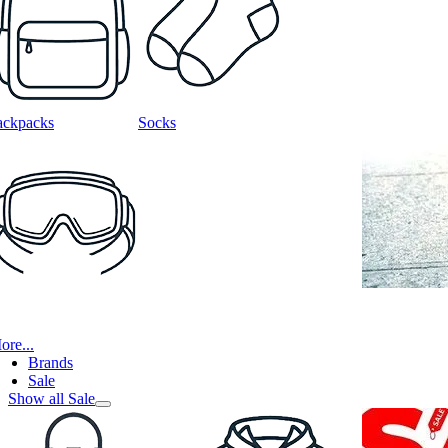
ackpacks
Socks
ore...
Brands
Sale
Show all Sale