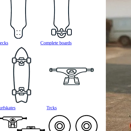
ecks
Complete boards
urfskates
Trcks