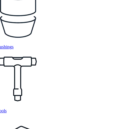
ushings
ools