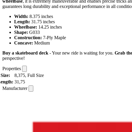
wheelbase
, it is extremely maneuverable and enables precise tricks 
guarantees long durability and exceptional performance in all conditio
Width:
8.375 inches
Length:
31.75 inches
Wheelbase:
14.25 inches
Shape:
G033
Construction:
7-Ply Maple
Concave:
Medium
Buy a skateboard deck
- Your new ride is waiting for you.
Grab th
perspective!
Properties
Size:
8,375, Full Size
ength:
31,75
Manufacturer