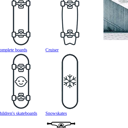
omplete boards
Cruiser
hildren's skateboards
Snowskates