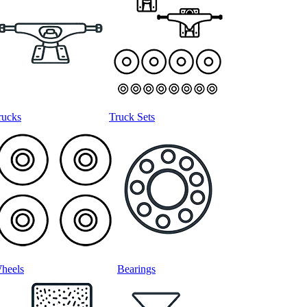
rucks
Truck Sets
heels
Bearings