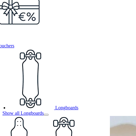
ouchers
Longboards
Show all Longboards