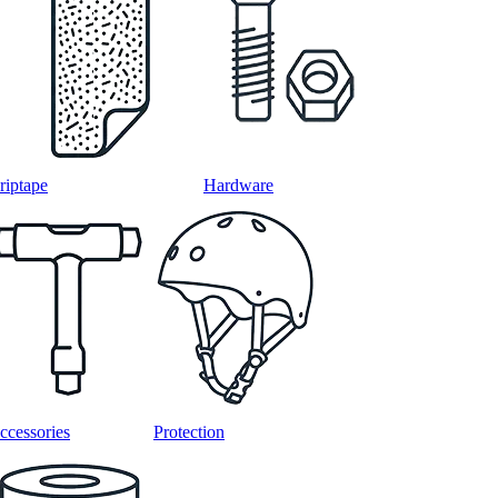
riptape
Hardware
ccessories
Protection