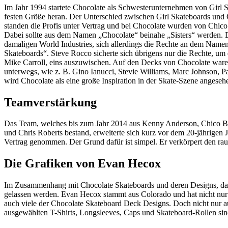
Im Jahr 1994 startete Chocolate als Schwesterunternehmen von Girl S
festen Größe heran. Der Unterschied zwischen Girl Skateboards und C
standen die Profis unter Vertrag und bei Chocolate wurden von Chi
Dabei sollte aus dem Namen „Chocolate“ beinahe „Sisters“ werden. 
damaligen World Industries, sich allerdings die Rechte an dem Namen
Skateboards“. Steve Rocco sicherte sich übrigens nur die Rechte, u
Mike Carroll, eins auszuwischen. Auf den Decks von Chocolate ware
unterwegs, wie z. B. Gino Ianucci, Stevie Williams, Marc Johnson, Pa
wird Chocolate als eine große Inspiration in der Skate-Szene angeseh
Teamverstärkung
Das Team, welches bis zum Jahr 2014 aus Kenny Anderson, Chico Bre
und Chris Roberts bestand, erweiterte sich kurz vor dem 20-jährigen
Vertrag genommen. Der Grund dafür ist simpel. Er verkörpert den rau
Die Grafiken von Evan Hecox
Im Zusammenhang mit Chocolate Skateboards und deren Designs, dar
gelassen werden. Evan Hecox stammt aus Colorado und hat nicht nur
auch viele der Chocolate Skateboard Deck Designs. Doch nicht nur a
ausgewählten T-Shirts, Longsleeves, Caps und Skateboard-Rollen sind