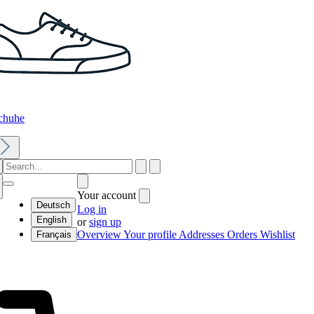
chuhe
Your account
Deutsch
Log in
English
or
sign up
Overview
Your profile
Addresses
Orders
Wishlist
Français