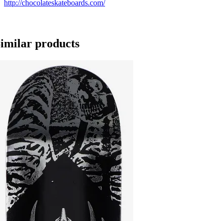
http://chocolateskateboards.com/
imilar products