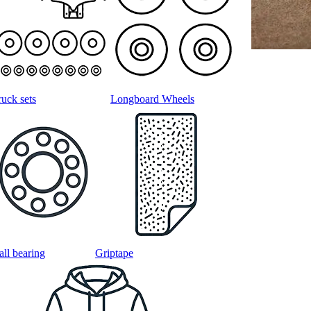
ruck sets
Longboard Wheels
all bearing
Griptape