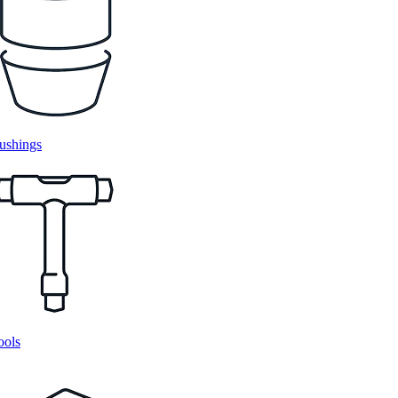
ushings
ools