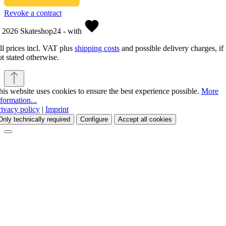
Revoke a contract
 2026 Skateshop24 - with
ll prices incl. VAT plus
shipping costs
and possible delivery charges, if
ot stated otherwise.
his website uses cookies to ensure the best experience possible.
More
nformation...
rivacy policy
|
Imprint
Only technically required
Configure
Accept all cookies