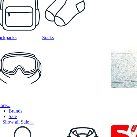
ackpacks
Socks
ore...
Brands
Sale
Show all Sale