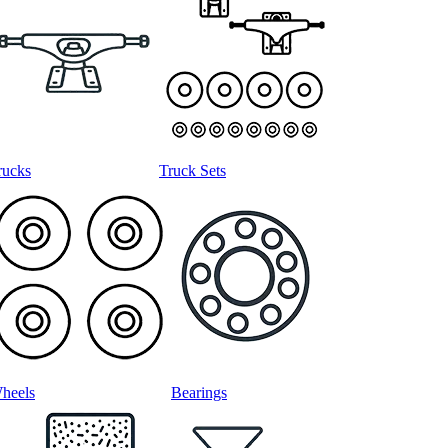
rucks
Truck Sets
heels
Bearings