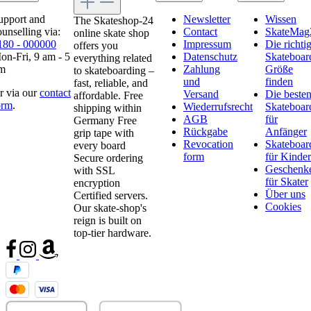
upport and
Newsletter
Wissen
The Skateshop-24
ounselling via:
Contact
SkateMag
online skate shop
180 - 000000
Impressum
Die richti
offers you
on-Fri, 9 am - 5
Datenschutz
Skateboar
everything related
m
Zahlung
Größe
to skateboarding –
und
finden
fast, reliable, and
r via our
contact
Versand
Die beste
affordable. Free
orm
.
Wiederrufsrecht
Skateboar
shipping within
AGB
für
Germany Free
Rückgabe
Anfänger
grip tape with
Revocation
Skateboar
every board
form
für Kinder
Secure ordering
Geschenk
with SSL
für Skater
encryption
Über uns
Certified servers.
Cookies
Our skate-shop's
reign is built on
top-tier hardware.