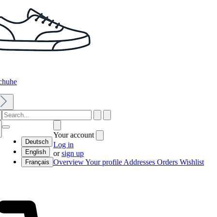
chuhe
Your account
Deutsch
Log in
English
or
sign up
Overview
Your profile
Addresses
Orders
Wishlist
Français