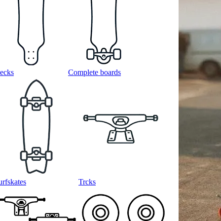
ecks
Complete boards
urfskates
Trcks