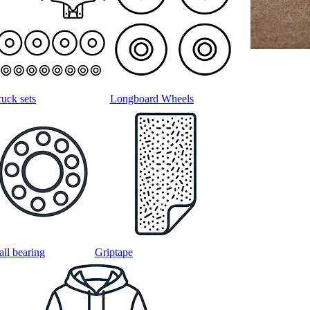
ruck sets
Longboard Wheels
all bearing
Griptape