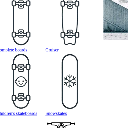
omplete boards
Cruiser
hildren's skateboards
Snowskates