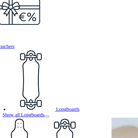
ouchers
Longboards
Show all Longboards