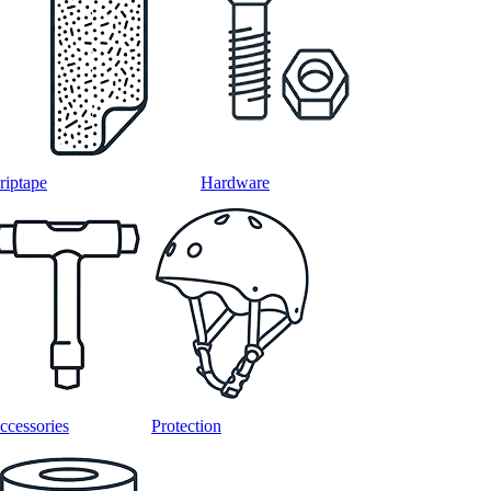
riptape
Hardware
ccessories
Protection