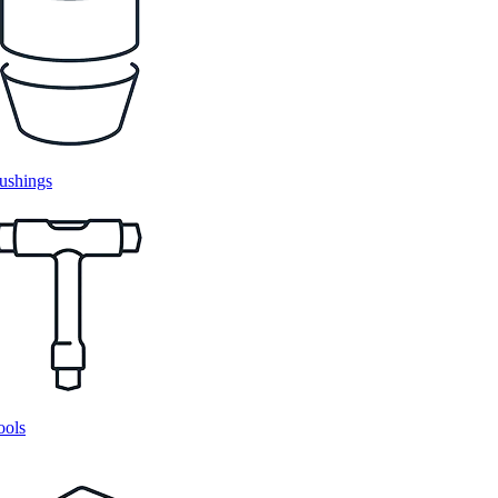
ushings
ools