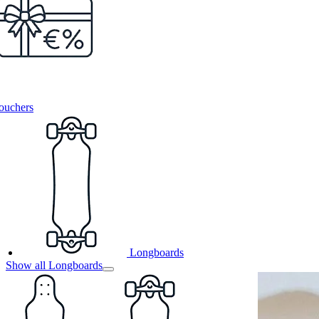
ouchers
Longboards
Show all Longboards