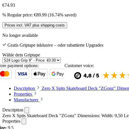
€74.93
%
Regular price:
€89.99
(16.74% saved)
Prices incl. VAT plus shipping costs
No longer available
Gratis Griptape inklusive – oder rabattierte Upgrades
Wähle dein Griptape
ore payment options:
Customer voice:
Description
Zero X Spits Skateboard Deck "ZGonz" Dimens
Properties
Manufacturer
Description
Zero X Spits Skateboard Deck "ZGonz" Dimensions: Width: 9,50 Le
Properties
ize:
9.5