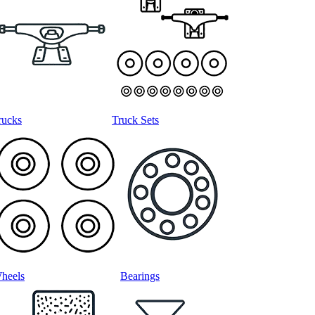
rucks
Truck Sets
heels
Bearings