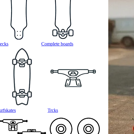
ecks
Complete boards
urfskates
Trcks