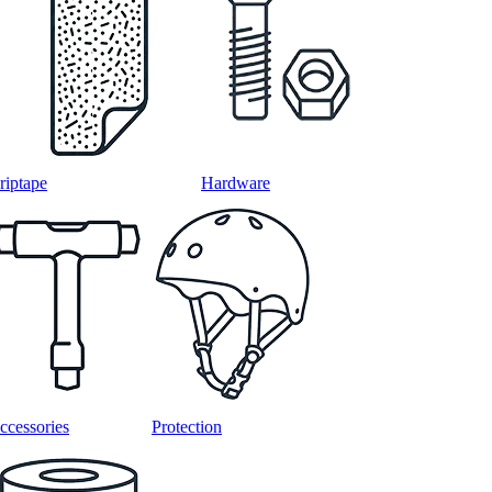
riptape
Hardware
ccessories
Protection