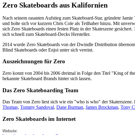
Zero Skateboards aus Kalifornien
Nach seinem rasanten Aufstieg zum Skateboard-Star, gründete Jamie 
und holte sich vor kurzem Chris Cole als Teilhaber hinzu. Mit unve
sich Zero Skateboards einen festen Platz in der Skateszene gesichert.
sich schnell zum Skateboard-Decks Hersteller.
2014 wurde Zero Skateboards von der Dwindle Distribution überno
Blind Skateboards oder Enjoi unter sich vereint.
Auszeichnungen für Zero
Zero konnt von 2004 bis 2006 dreimal in Folge den Titel "King of t
bekannte Skateboard Brands hinter sich lassen.
Das Zero Skateboarding Team
Das Team von Zero liest sich wie ein "who is who" der Skaterszene.
Thomas,
Tommy Sandoval
,
Dane Burman
,
James Brockman
,
Tony C
Zero Skateboards im Internet
Website: