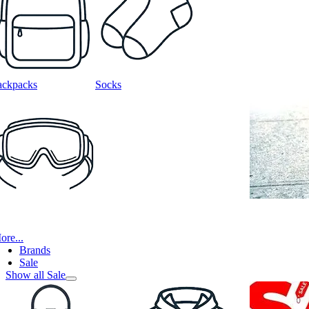
ackpacks
Socks
ore...
Brands
Sale
Show all Sale