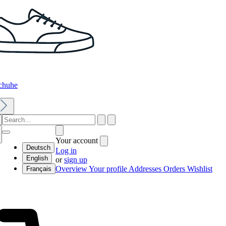
chuhe
Your account
Deutsch
Log in
English
or
sign up
Overview
Your profile
Addresses
Orders
Wishlist
Français