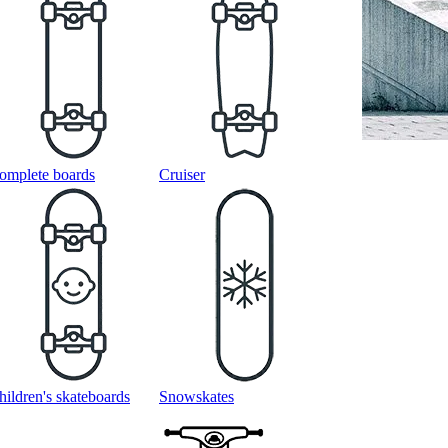
omplete boards
Cruiser
hildren's skateboards
Snowskates