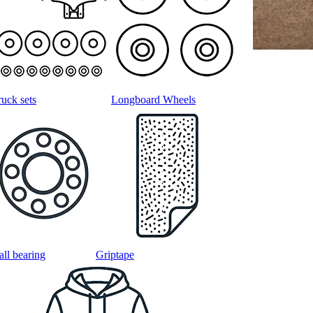
ruck sets
Longboard Wheels
all bearing
Griptape