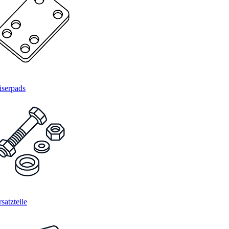
iserpads
satzteile