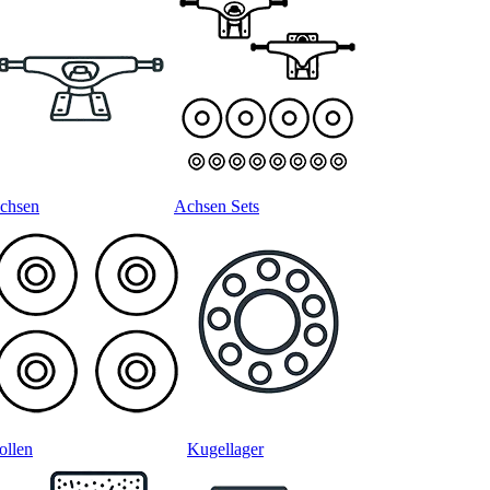
chsen
Achsen Sets
ollen
Kugellager