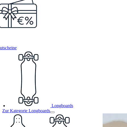
utscheine
Longboards
Zur Kategorie Longboards