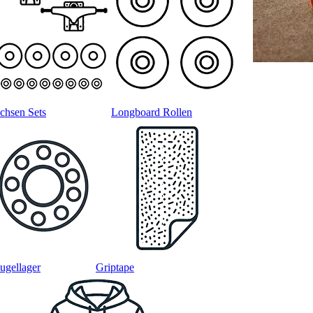
chsen Sets
Longboard Rollen
ugellager
Griptape