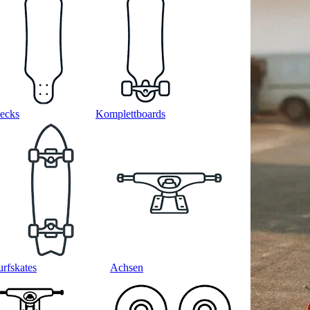
ecks
Komplettboards
urfskates
Achsen