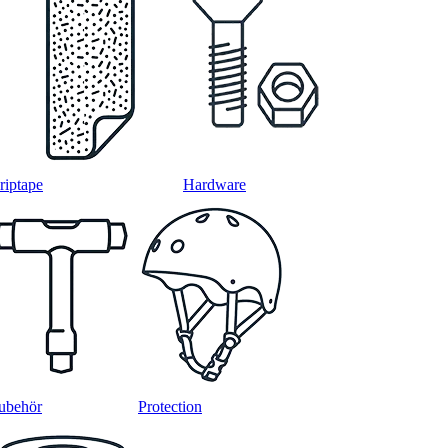
riptape
Hardware
ubehör
Protection