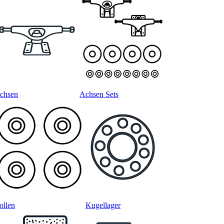
chsen
Achsen Sets
ollen
Kugellager