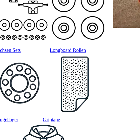
chsen Sets
Longboard Rollen
ugellager
Griptape