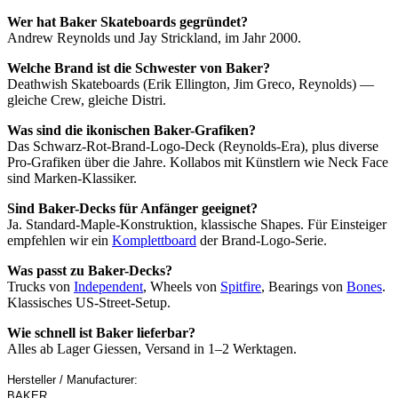
Wer hat Baker Skateboards gegründet?
Andrew Reynolds und Jay Strickland, im Jahr 2000.
Welche Brand ist die Schwester von Baker?
Deathwish Skateboards (Erik Ellington, Jim Greco, Reynolds) —
gleiche Crew, gleiche Distri.
Was sind die ikonischen Baker-Grafiken?
Das Schwarz-Rot-Brand-Logo-Deck (Reynolds-Era), plus diverse
Pro-Grafiken über die Jahre. Kollabos mit Künstlern wie Neck Face
sind Marken-Klassiker.
Sind Baker-Decks für Anfänger geeignet?
Ja. Standard-Maple-Konstruktion, klassische Shapes. Für Einsteiger
empfehlen wir ein
Komplettboard
der Brand-Logo-Serie.
Was passt zu Baker-Decks?
Trucks von
Independent
, Wheels von
Spitfire
, Bearings von
Bones
.
Klassisches US-Street-Setup.
Wie schnell ist Baker lieferbar?
Alles ab Lager Giessen, Versand in 1–2 Werktagen.
Hersteller / Manufacturer:
BAKER