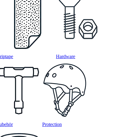
riptape
Hardware
ubehör
Protection