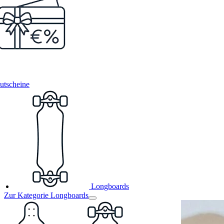
utscheine
Longboards
Zur Kategorie Longboards