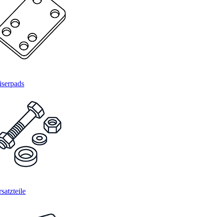
iserpads
satzteile