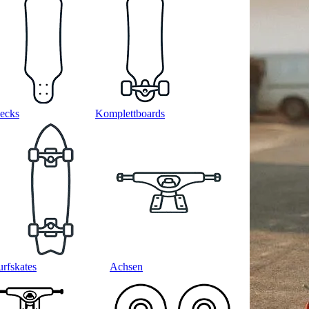
ecks
Komplettboards
urfskates
Achsen