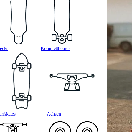
ecks
Komplettboards
urfskates
Achsen