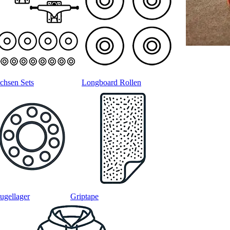
chsen Sets
Longboard Rollen
ugellager
Griptape