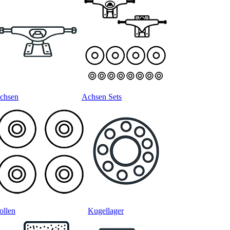
chsen
Achsen Sets
ollen
Kugellager