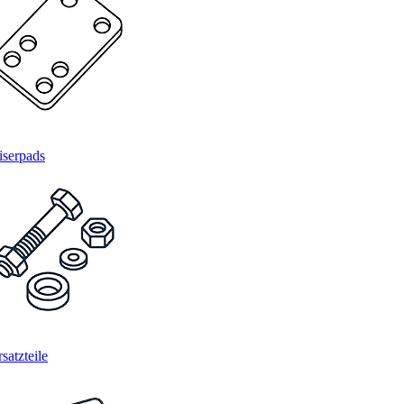
iserpads
satzteile