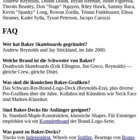
Andrew Reynolds, Dustin Dollin, Bryan Herman, Justin Figueroa,
Theotis Beasley, Don "Nuge" Nguyen, Riley Hawk, Sammy Baca,
Kevin "Spanky" Long, Rowan Zorilla, Tristan Funkhouser, Elissa
Steamer, Kader Sylla, Tyson Peterson, Jacopo Carozzi.
FAQ
Wer hat Baker Skateboards gegründet?
Andrew Reynolds und Jay Strickland, im Jahr 2000.
Welche Brand ist die Schwester von Baker?
Deathwish Skateboards (Erik Ellington, Jim Greco, Reynolds) —
gleiche Crew, gleiche Distri.
Was sind die ikonischen Baker-Grafiken?
Das Schwarz-Rot-Brand-Logo-Deck (Reynolds-Era), plus diverse
Pro-Grafiken über die Jahre. Kollabos mit Künstlern wie Neck Face
sind Marken-Klassiker.
Sind Baker-Decks für Anfänger geeignet?
Ja. Standard-Maple-Konstruktion, klassische Shapes. Für Einsteiger
empfehlen wir ein
Komplettboard
der Brand-Logo-Serie.
Was passt zu Baker-Decks?
Trucks von
Independent
, Wheels von
Spitfire
, Bearings von
Bones
.