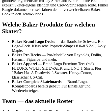
gründete er gemeinsam mit Jay Strickland Baker — eine Brand, die
explizit Skater-eigene Identität und Crew-Spirit zeigen sollte. Filmer
Beagle dokumentiert seit Jahren den unverwechselbaren Baker-
Look in den Team-Videos.
Welche Baker-Produkte für welchen
Skater?
Baker Brand Logo Decks
— das ikonische Schwarz-Rot-
Logo-Deck. Klassische Popsicle-Shapes 8.0–8.5 Zoll, 7-ply
Maple.
Baker Pro Decks
— Pro-Modelle von Reynolds, Dollin,
Herman, Figueroa und mehr.
Baker Apparel
— Brand Logo Premium Tees (red),
FLEURS, WOLF, SIDEWALK und UNO T-Shirts. Plus
"Baker Has A Deathwish"-Sweater. Heavy-Cotton,
klassischer US-Cut.
Baker Complete Skateboards
— Brand-Logo-
Komplettboards bereits gebaut. Für Einsteiger und
Wiedereinsteiger.
Team — das aktuelle Roster