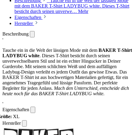
Beschreibung
' Tauche ein in die Welt der lässigen Mode
mit dem BAKER T-Shirt LADYBUG white. Dieses T-Shirt
besticht durch seinen unverwe…
Mehr
Eigenschaften
Hersteller
Beschreibung
'
Tauche ein in die Welt der lässigen Mode mit dem
BAKER T-Shirt
LADYBUG white
. Dieses T-Shirt besticht durch seinen
unverwechselbaren Stil und ist ein echter Hingucker in Deiner
Garderobe. Mit seinem schlichten Weiß und dem auffälligen
Ladybug-Design verleiht es jedem Outfit das gewisse Etwas. Das
BAKER T-Shirt ist aus hochwertigen Materialien gefertigt, für ein
angenehmes Tragegefühl und lüssige Passform. Der perfekte
Begleiter für jeden Anlass.
Mach den Unterschied, entscheide dich
heute noch für das BAKER T-Shirt LADYBUG white.
'
Eigenschaften
röße:
XL
Hersteller