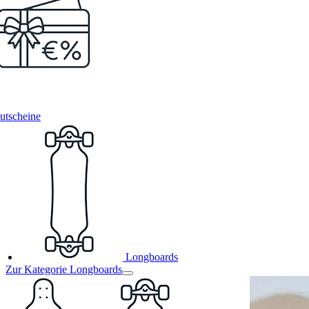
utscheine
Longboards
Zur Kategorie Longboards