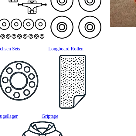
chsen Sets
Longboard Rollen
ugellager
Griptape