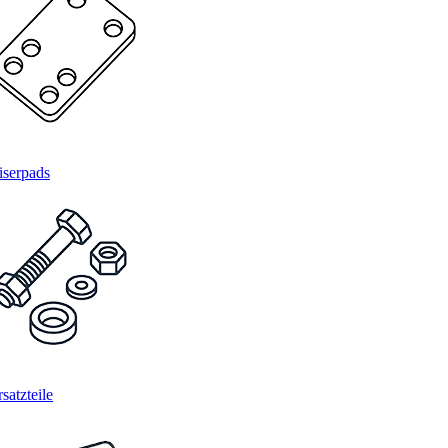
iserpads
satzteile