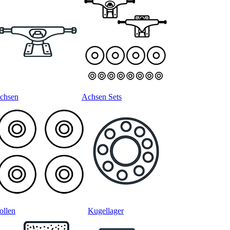
chsen
Achsen Sets
ollen
Kugellager