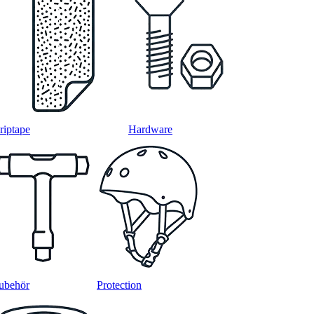
riptape
Hardware
ubehör
Protection