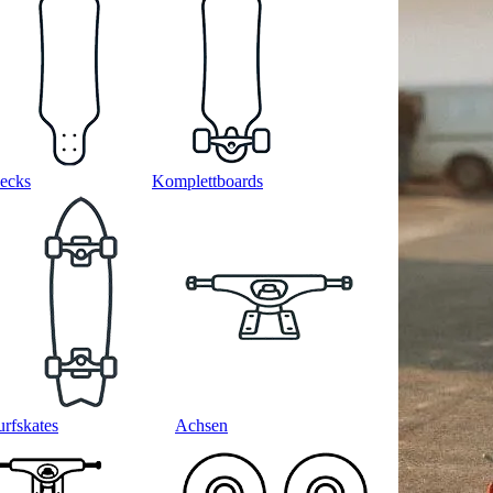
ecks
Komplettboards
urfskates
Achsen