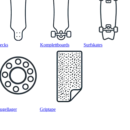
ecks
Komplettboards
Surfskates
ugellager
Griptape