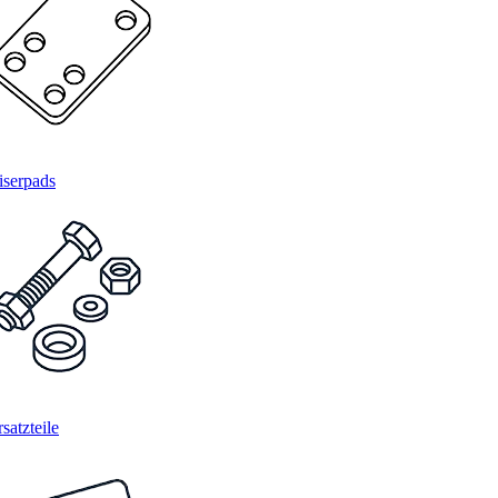
iserpads
satzteile