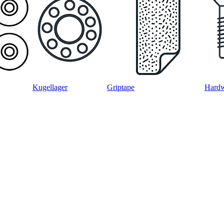
Kugellager
Griptape
Hard