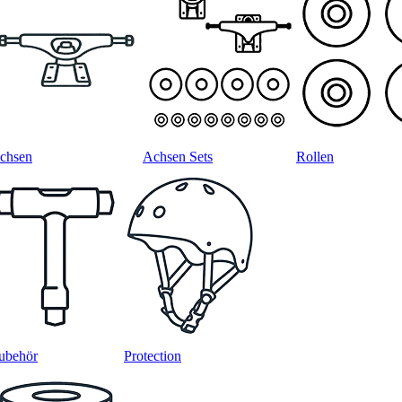
chsen
Achsen Sets
Rollen
ubehör
Protection