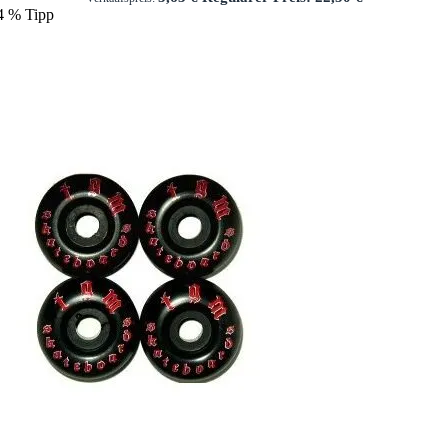
4
%
Tipp