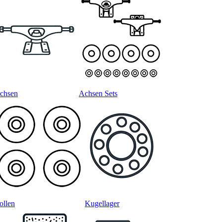
chsen
Achsen Sets
ollen
Kugellager