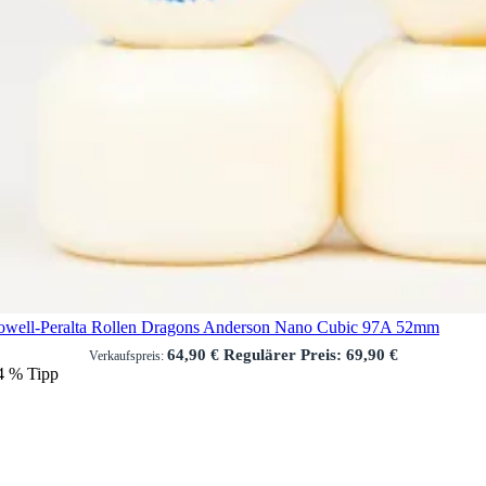
owell-Peralta Rollen Dragons Anderson Nano Cubic 97A 52mm
64,90 €
Regulärer Preis:
69,90 €
Verkaufspreis:
4
%
Tipp