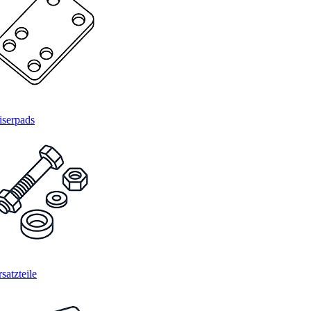
iserpads
satzteile