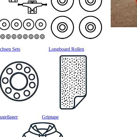
chsen Sets
Longboard Rollen
ugellager
Griptape