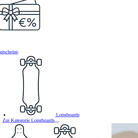
utscheine
Longboards
Zur Kategorie Longboards