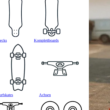
ecks
Komplettboards
urfskates
Achsen