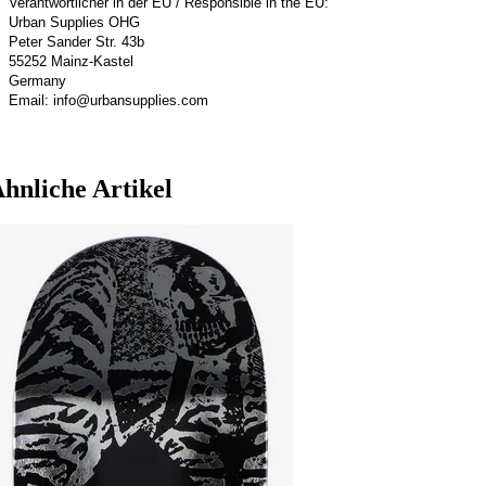
Verantwortlicher in der EU / Responsible in the EU:
Urban Supplies OHG
Peter Sander Str. 43b
55252 Mainz-Kastel
Germany
Email: info@urbansupplies.com
hnliche Artikel