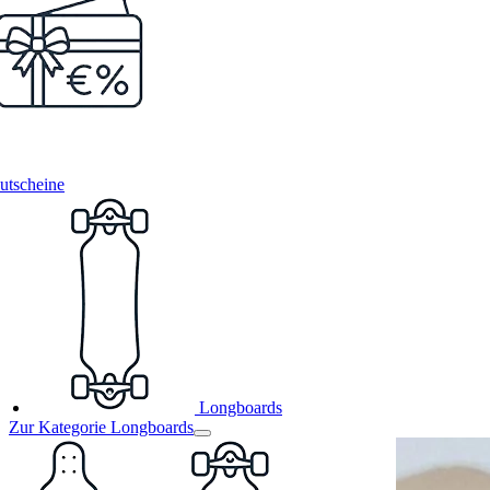
utscheine
Longboards
Zur Kategorie Longboards