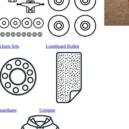
chsen Sets
Longboard Rollen
ugellager
Griptape