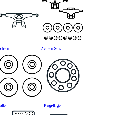
chsen
Achsen Sets
ollen
Kugellager