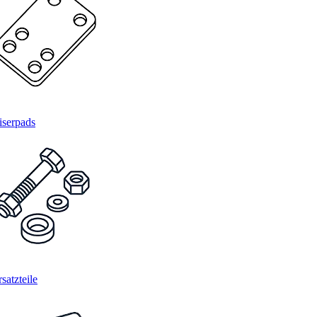
iserpads
satzteile