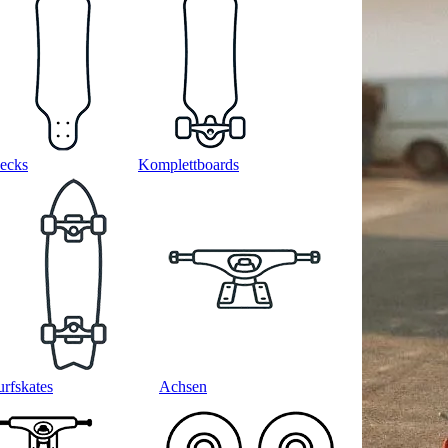
ecks
Komplettboards
urfskates
Achsen