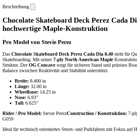
Beschreibung
Chocolate Skateboard Deck Perez Cada Dia
hochwertige Maple-Konstruktion
Pro Model von Stevie Perez
Das
Chocolate Skateboard Deck Perez Cada Dia 8.40
steht für Qua
Skateboarding. Mit seiner
7-ply North American Maple
Konstruktion
Struktur. Der
OG Concave
sorgt für sicheren Stand und präzises Bo
Balance zwischen Reaktivität und Stabilität unterstützt.
Breite:
8.400 in
Länge:
32.00 in
Wheelbase:
14.25 in
Nose:
6.93"
Tail:
6.625"
Rider / Pro Model:
Stevie Perez
Construction / Konstruktion:
7-pl
G059
Ideal für technisch orientiertes Street- und Parkfahren mit Fokus auf 