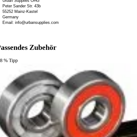
Urban Supplies OHG
Peter Sander Str. 43b
55252 Mainz-Kastel
Germany
Email: info@urbansupplies.com
assendes Zubehör
.8
%
Tipp