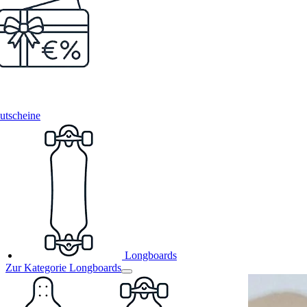
utscheine
Longboards
Zur Kategorie Longboards