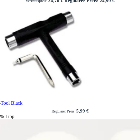
24,70 €
Regulärer Preis:
24,90 €
Verkaufspreis:
-Tool Black
5,99 €
Regulärer Preis:
%
Tipp