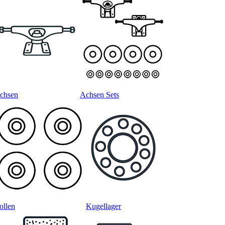
chsen
Achsen Sets
ollen
Kugellager