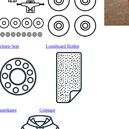
chsen Sets
Longboard Rollen
ugellager
Griptape