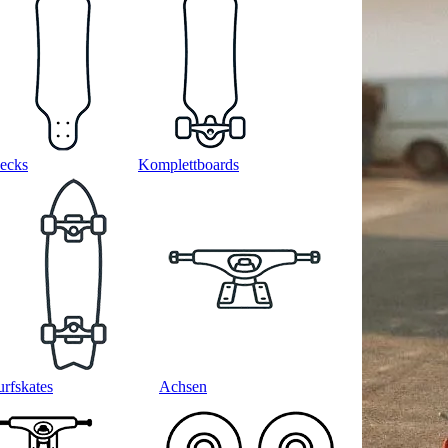
ecks
Komplettboards
urfskates
Achsen