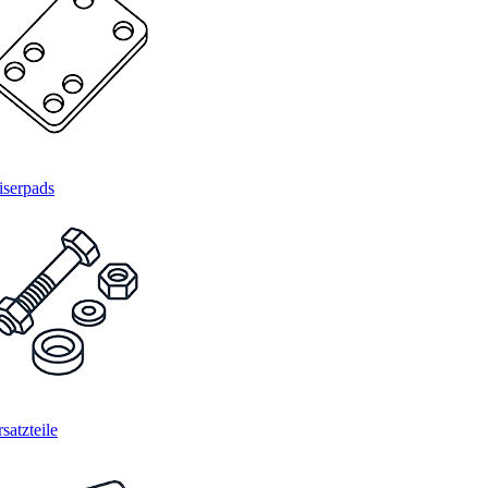
iserpads
satzteile