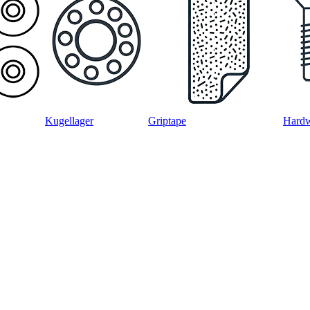
Kugellager
Griptape
Hard