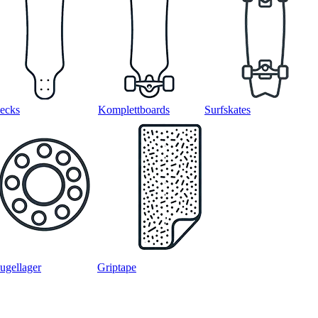
ecks
Komplettboards
Surfskates
ugellager
Griptape