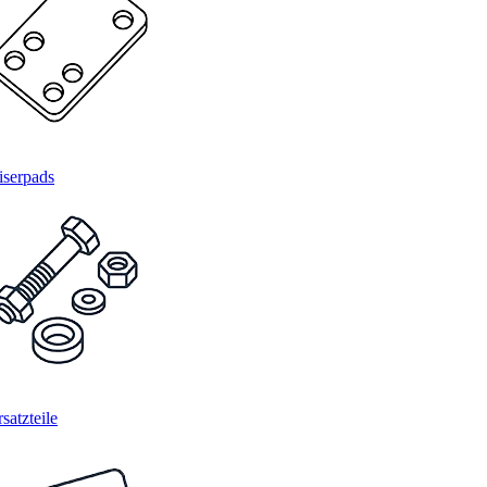
iserpads
satzteile