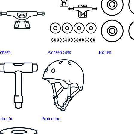
chsen
Achsen Sets
Rollen
ubehör
Protection