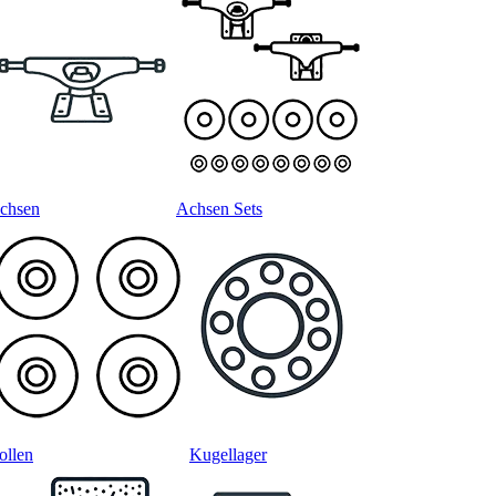
chsen
Achsen Sets
ollen
Kugellager