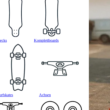
ecks
Komplettboards
urfskates
Achsen