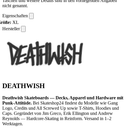
Taschen und weitere Details sind in den vorliegenden Angaben
nicht genannt.
Eigenschaften
röße:
XL
Hersteller
DEATHWISH
Deathwish Skateboards — Decks, Apparel und Hardware mit
Punk-Attitüde.
Bei Skateshop24 findest du Modelle wie Gang
Logo, Credits und All Screwed Up sowie T-Shirts, Hoodies und
Caps. Gegründet von Jim Greco, Erik Ellington und Andrew
Reynolds — Hardcore-Skating in Reinform. Versand in 1–2
Werktagen.