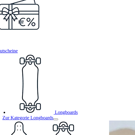
utscheine
Longboards
Zur Kategorie Longboards