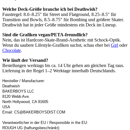
Welche Deck-Größe brauche ich bei Deathwish?
Faustregel: 8.0–8.25" für Street und Flatground, 8.25–8.5" für
Transition und Bowls, 8.5–8.75" für Bombing und größere Skater.
Deathwish hat in jeder Größe mindestens ein Deck im Lineup.
Sind die Grafiken vegan/PETA-freundlich?
Nein, das ist Hardcore-Skate-Brand-Aesthetic mit Schock-Optik.
Wenn du saubere Lifestyle-Grafiken suchst, schau eher bei
Girl
oder
Chocolate
.
Wie läuft der Versand?
Bestellungen werktags bis ca. 14 Uhr gehen am gleichen Tag raus.
Lieferung in der Regel 1–2 Werktage innerhalb Deutschlands.
Hersteller / Manufacturer:
Deathwish
BAKERBOYS LLC
8120 Webb Ave.
North Hollywood, CA 91605
USA
Email: CS@BAKERBOYSDIST.COM
Verantwortlicher in der EU / Responsible in the EU:
ROUGH UG (haftungsbeschränkt)