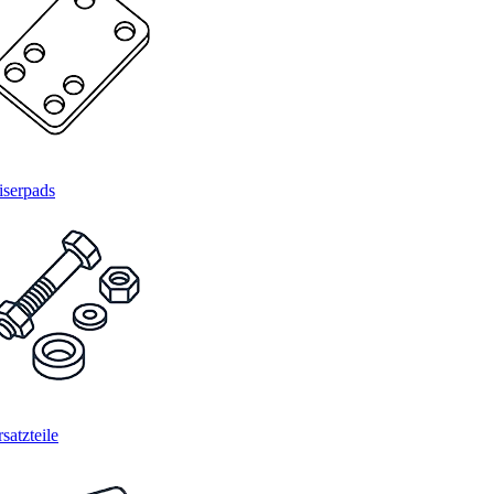
iserpads
satzteile