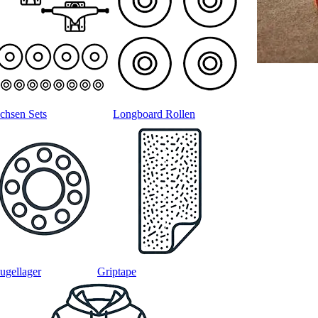
chsen Sets
Longboard Rollen
ugellager
Griptape