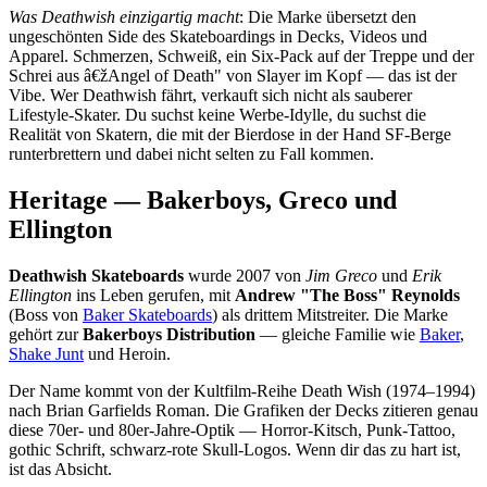
Was Deathwish einzigartig macht
: Die Marke übersetzt den
ungeschönten Side des Skateboardings in Decks, Videos und
Apparel. Schmerzen, Schweiß, ein Six-Pack auf der Treppe und der
Schrei aus â€žAngel of Death" von Slayer im Kopf — das ist der
Vibe. Wer Deathwish fährt, verkauft sich nicht als sauberer
Lifestyle-Skater. Du suchst keine Werbe-Idylle, du suchst die
Realität von Skatern, die mit der Bierdose in der Hand SF-Berge
runterbrettern und dabei nicht selten zu Fall kommen.
Heritage — Bakerboys, Greco und
Ellington
Deathwish Skateboards
wurde 2007 von
Jim Greco
und
Erik
Ellington
ins Leben gerufen, mit
Andrew "The Boss" Reynolds
(Boss von
Baker Skateboards
) als drittem Mitstreiter. Die Marke
gehört zur
Bakerboys Distribution
— gleiche Familie wie
Baker
,
Shake Junt
und Heroin.
Der Name kommt von der Kultfilm-Reihe Death Wish (1974–1994)
nach Brian Garfields Roman. Die Grafiken der Decks zitieren genau
diese 70er- und 80er-Jahre-Optik — Horror-Kitsch, Punk-Tattoo,
gothic Schrift, schwarz-rote Skull-Logos. Wenn dir das zu hart ist,
ist das Absicht.