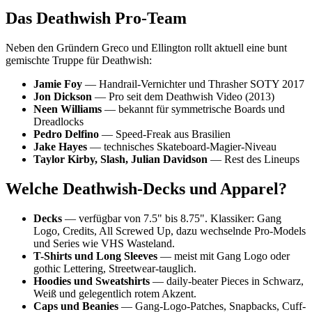
Das Deathwish Pro-Team
Neben den Gründern Greco und Ellington rollt aktuell eine bunt
gemischte Truppe für Deathwish:
Jamie Foy
— Handrail-Vernichter und Thrasher SOTY 2017
Jon Dickson
— Pro seit dem Deathwish Video (2013)
Neen Williams
— bekannt für symmetrische Boards und
Dreadlocks
Pedro Delfino
— Speed-Freak aus Brasilien
Jake Hayes
— technisches Skateboard-Magier-Niveau
Taylor Kirby, Slash, Julian Davidson
— Rest des Lineups
Welche Deathwish-Decks und Apparel?
Decks
— verfügbar von 7.5" bis 8.75". Klassiker: Gang
Logo, Credits, All Screwed Up, dazu wechselnde Pro-Models
und Series wie VHS Wasteland.
T-Shirts und Long Sleeves
— meist mit Gang Logo oder
gothic Lettering, Streetwear-tauglich.
Hoodies und Sweatshirts
— daily-beater Pieces in Schwarz,
Weiß und gelegentlich rotem Akzent.
Caps und Beanies
— Gang-Logo-Patches, Snapbacks, Cuff-