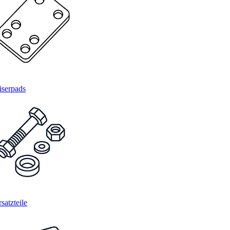
iserpads
satzteile