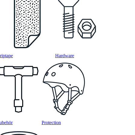
riptape
Hardware
ubehör
Protection