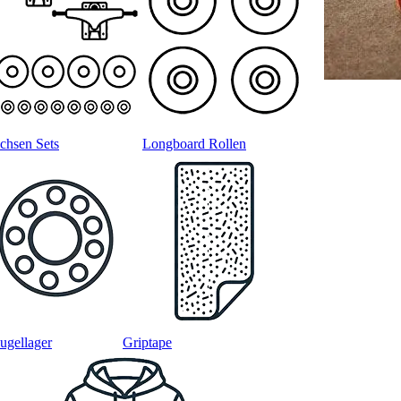
chsen Sets
Longboard Rollen
ugellager
Griptape