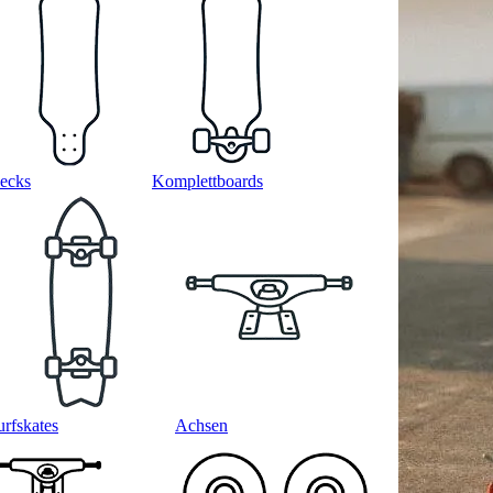
ecks
Komplettboards
urfskates
Achsen