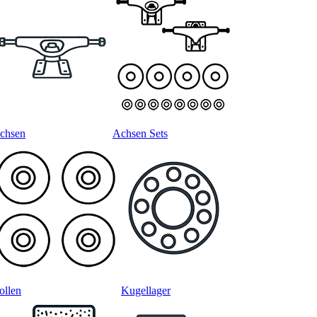
chsen
Achsen Sets
ollen
Kugellager