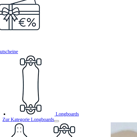
utscheine
Longboards
Zur Kategorie Longboards