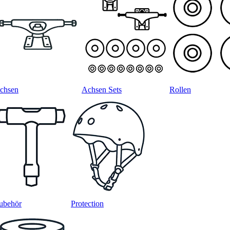
chsen
Achsen Sets
Rollen
ubehör
Protection