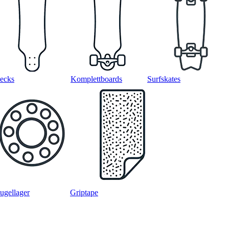
ecks
Komplettboards
Surfskates
ugellager
Griptape