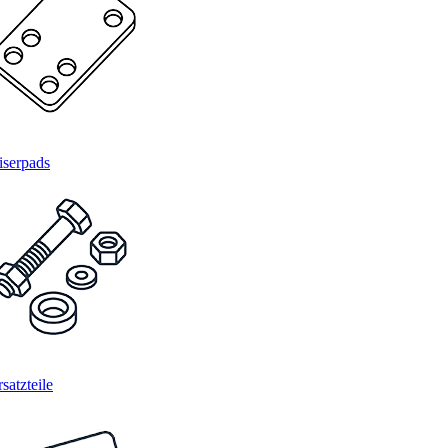
iserpads
satzteile