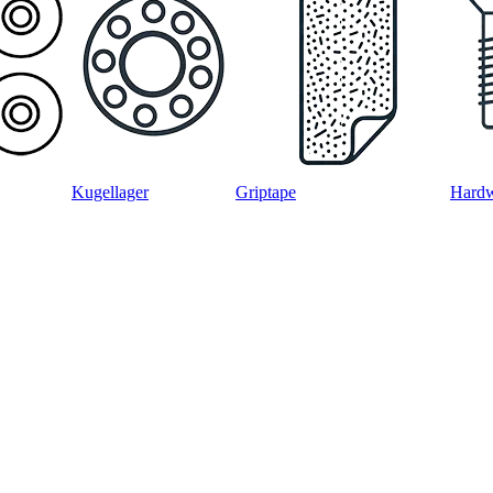
Kugellager
Griptape
Hard