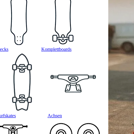
ecks
Komplettboards
urfskates
Achsen