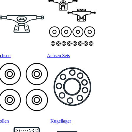
chsen
Achsen Sets
ollen
Kugellager