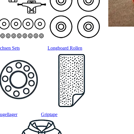
chsen Sets
Longboard Rollen
ugellager
Griptape