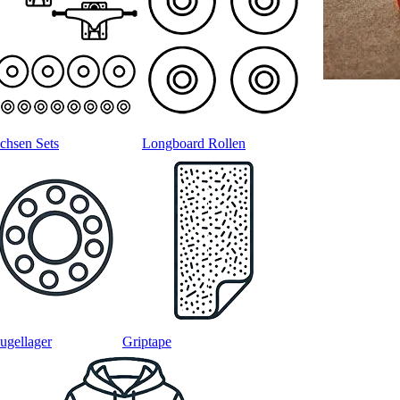
chsen Sets
Longboard Rollen
ugellager
Griptape