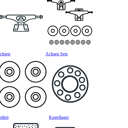
chsen
Achsen Sets
ollen
Kugellager