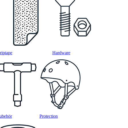
riptape
Hardware
ubehör
Protection