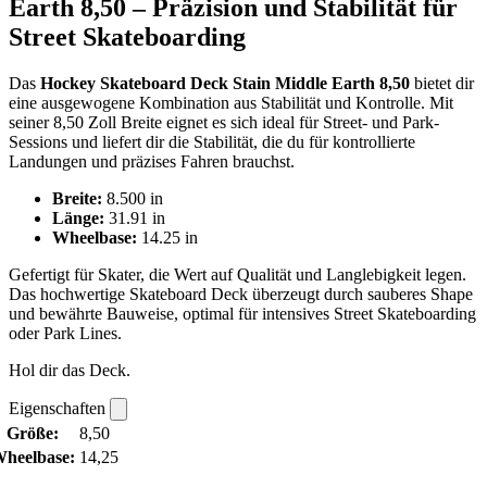
Earth 8,50 – Präzision und Stabilität für
Street Skateboarding
Das
Hockey Skateboard Deck Stain Middle Earth 8,50
bietet dir
eine ausgewogene Kombination aus Stabilität und Kontrolle. Mit
seiner 8,50 Zoll Breite eignet es sich ideal für Street- und Park-
Sessions und liefert dir die Stabilität, die du für kontrollierte
Landungen und präzises Fahren brauchst.
Breite:
8.500 in
Länge:
31.91 in
Wheelbase:
14.25 in
Gefertigt für Skater, die Wert auf Qualität und Langlebigkeit legen.
Das hochwertige Skateboard Deck überzeugt durch sauberes Shape
und bewährte Bauweise, optimal für intensives Street Skateboarding
oder Park Lines.
Hol dir das Deck.
Eigenschaften
Größe:
8,50
heelbase:
14,25