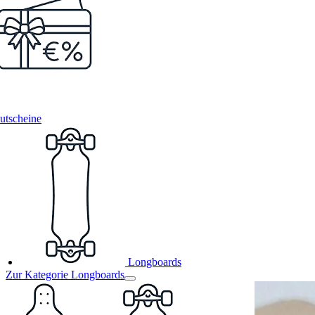
utscheine
Longboards
Zur Kategorie Longboards