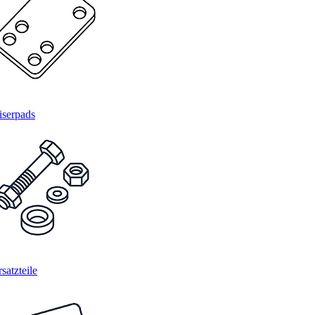
iserpads
satzteile