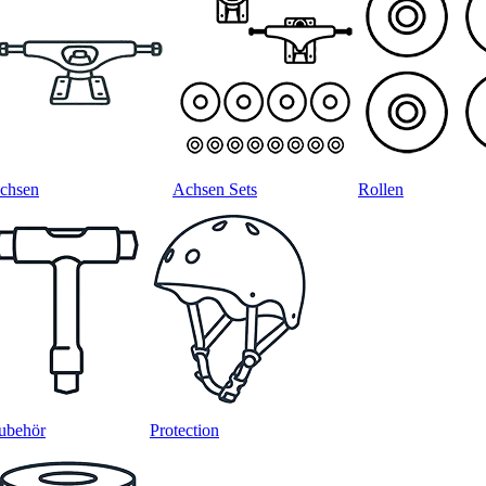
chsen
Achsen Sets
Rollen
ubehör
Protection