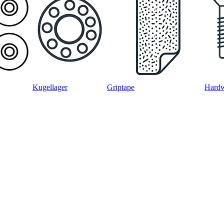
Kugellager
Griptape
Hard