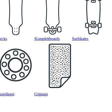
ecks
Komplettboards
Surfskates
ugellager
Griptape