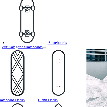
Skateboards
Zur Kategorie Skateboards
kateboard Decks
Blank Decks