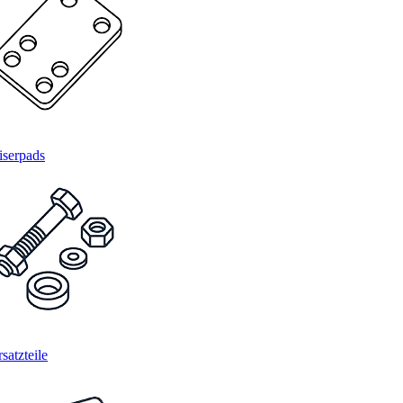
iserpads
satzteile