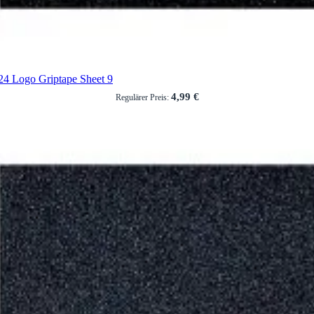
24 Logo Griptape Sheet 9
4,99 €
Regulärer Preis: