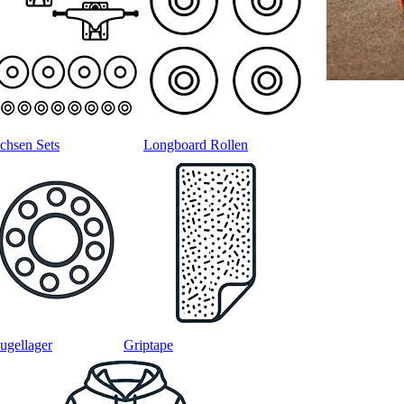
chsen Sets
Longboard Rollen
ugellager
Griptape