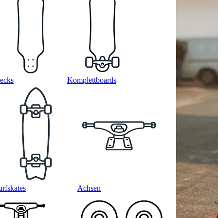
ecks
Komplettboards
urfskates
Achsen