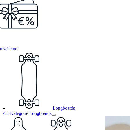
utscheine
Longboards
Zur Kategorie Longboards