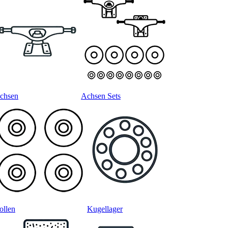
chsen
Achsen Sets
ollen
Kugellager