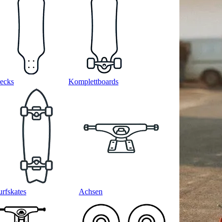
ecks
Komplettboards
urfskates
Achsen