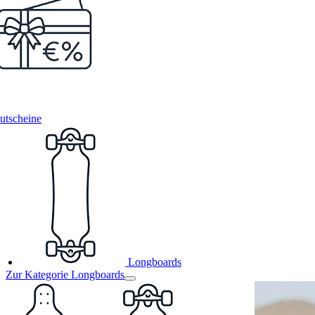
utscheine
Longboards
Zur Kategorie Longboards