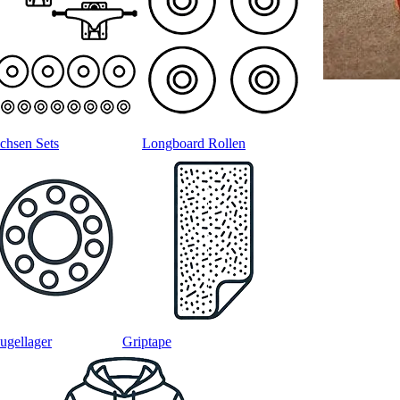
chsen Sets
Longboard Rollen
ugellager
Griptape