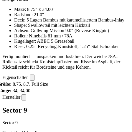
Maße: 8.75″ x 34.00″
Radstand: 21.0″
Deck: 5 Lagen Bambus mit karamellisiertem Bambus-Inlay
Shape: Swallowtail mit leichtem Kicktail
Achsen: Gullwing Mission 9.0″ (Reverse Kingpin)
Rollen: Nineballs 61 mm / 78A
Kugellager: ABEC 5 Greaseball
Riser: 0.25″ Recycling-Kunststoff, 1.25″ Stahlschrauben
Fertig montiert — auspacken und losfahren. Der weiche 78A-
Rollensatz schluckt Kopfsteinpflaster und Risse im Asphalt, der
Kicktail reicht für Bordsteine und enge Kehren.
Eigenschaften
röße:
8,75, 8.7, Full Size
änge:
34, 34,00
Hersteller
Sector 9
Sector 9