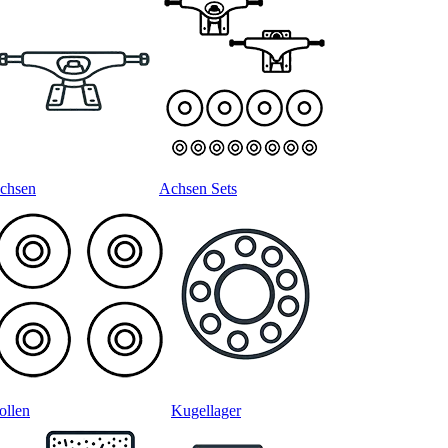
chsen
Achsen Sets
ollen
Kugellager