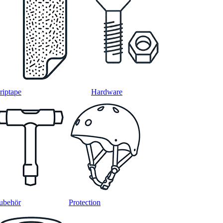
riptape
Hardware
ubehör
Protection