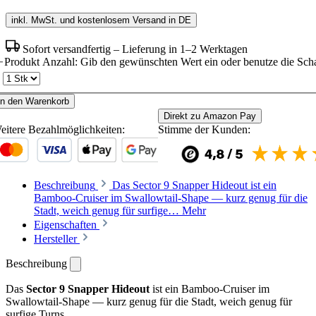
inkl. MwSt. und kostenlosem Versand in DE
Sofort versandfertig – Lieferung in 1–2 Werktagen
Produkt Anzahl: Gib den gewünschten Wert ein oder benutze die Scha
In den Warenkorb
Direkt zu Amazon Pay
eitere Bezahlmöglichkeiten:
Stimme der Kunden:
Beschreibung
Das Sector 9 Snapper Hideout ist ein
Bamboo-Cruiser im Swallowtail-Shape — kurz genug für die
Stadt, weich genug für surfige…
Mehr
Eigenschaften
Hersteller
Beschreibung
Das
Sector 9 Snapper Hideout
ist ein Bamboo-Cruiser im
Swallowtail-Shape — kurz genug für die Stadt, weich genug für
surfige Turns.