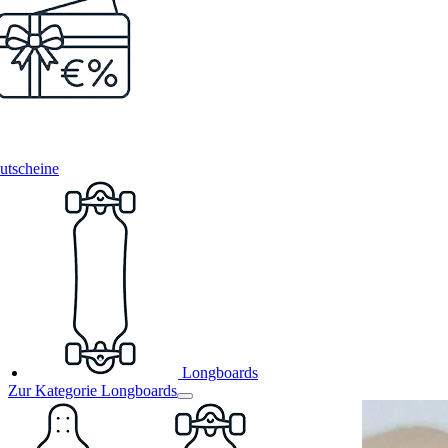
utscheine
Longboards
Zur Kategorie Longboards