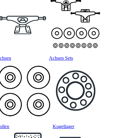
chsen
Achsen Sets
ollen
Kugellager