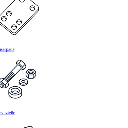
iserpads
satzteile