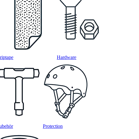
riptape
Hardware
ubehör
Protection