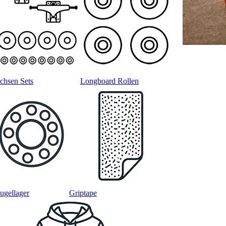
chsen Sets
Longboard Rollen
ugellager
Griptape