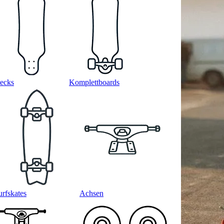
ecks
Komplettboards
urfskates
Achsen