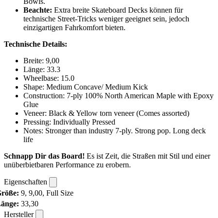
Bowls.
Beachte:
Extra breite Skateboard Decks können für
technische Street-Tricks weniger geeignet sein, jedoch
einzigartigen Fahrkomfort bieten.
Technische Details:
Breite: 9,00
Länge: 33.3
Wheelbase: 15.0
Shape: Medium Concave/ Medium Kick
Construction: 7-ply 100% North American Maple with Epoxy
Glue
Veneer: Black & Yellow torn veneer (Comes assorted)
Pressing: Individually Pressed
Notes: Stronger than industry 7-ply. Strong pop. Long deck
life
Schnapp Dir das Board!
Es ist Zeit, die Straßen mit Stil und einer
unüberbietbaren Performance zu erobern.
Eigenschaften
röße:
9, 9,00, Full Size
änge:
33,30
Hersteller