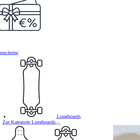
utscheine
Longboards
Zur Kategorie Longboards