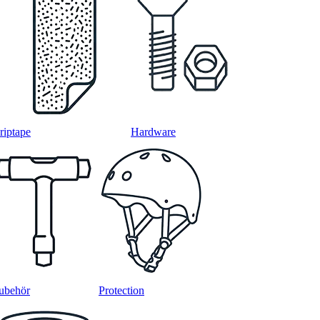
riptape
Hardware
ubehör
Protection