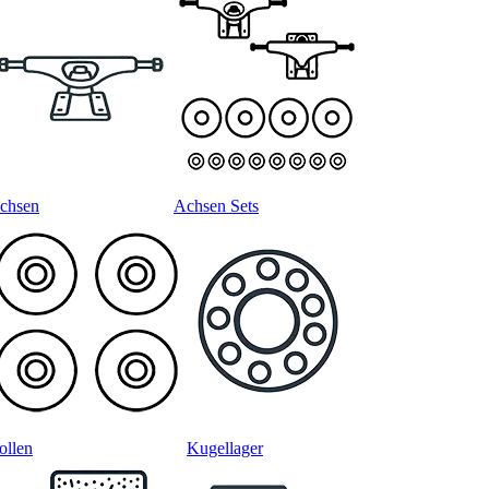
chsen
Achsen Sets
ollen
Kugellager