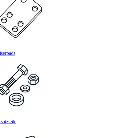
iserpads
satzteile