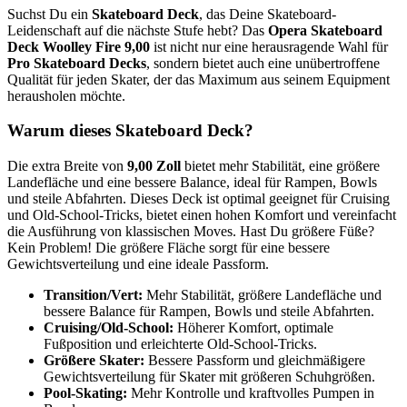
Suchst Du ein
Skateboard Deck
, das Deine Skateboard-
Leidenschaft auf die nächste Stufe hebt? Das
Opera Skateboard
Deck Woolley Fire 9,00
ist nicht nur eine herausragende Wahl für
Pro Skateboard Decks
, sondern bietet auch eine unübertroffene
Qualität für jeden Skater, der das Maximum aus seinem Equipment
herausholen möchte.
Warum dieses Skateboard Deck?
Die extra Breite von
9,00 Zoll
bietet mehr Stabilität, eine größere
Landefläche und eine bessere Balance, ideal für Rampen, Bowls
und steile Abfahrten. Dieses Deck ist optimal geeignet für Cruising
und Old-School-Tricks, bietet einen hohen Komfort und vereinfacht
die Ausführung von klassischen Moves. Hast Du größere Füße?
Kein Problem! Die größere Fläche sorgt für eine bessere
Gewichtsverteilung und eine ideale Passform.
Transition/Vert:
Mehr Stabilität, größere Landefläche und
bessere Balance für Rampen, Bowls und steile Abfahrten.
Cruising/Old-School:
Höherer Komfort, optimale
Fußposition und erleichterte Old-School-Tricks.
Größere Skater:
Bessere Passform und gleichmäßigere
Gewichtsverteilung für Skater mit größeren Schuhgrößen.
Pool-Skating:
Mehr Kontrolle und kraftvolles Pumpen in