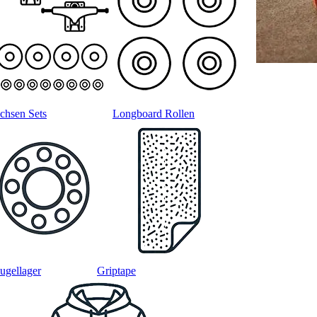
chsen Sets
Longboard Rollen
ugellager
Griptape