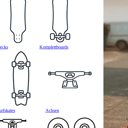
ecks
Komplettboards
urfskates
Achsen