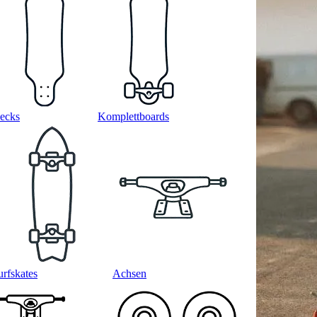
ecks
Komplettboards
urfskates
Achsen