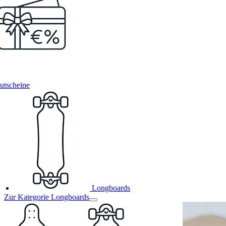
utscheine
Longboards
Zur Kategorie Longboards