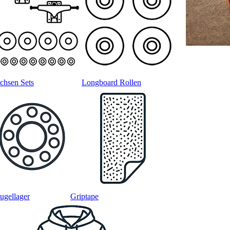
chsen Sets
Longboard Rollen
ugellager
Griptape