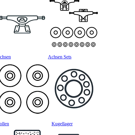
chsen
Achsen Sets
ollen
Kugellager