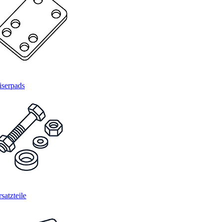
iserpads
satzteile