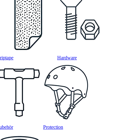
riptape
Hardware
ubehör
Protection