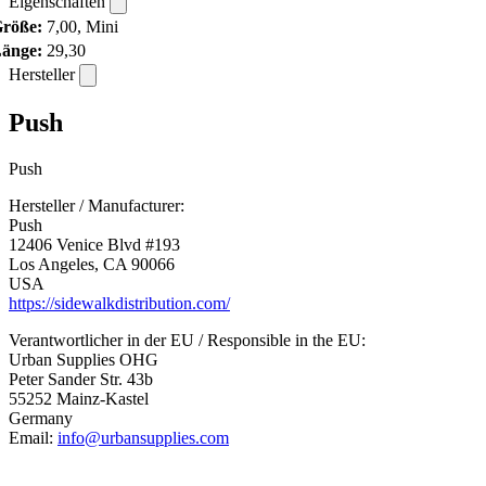
Eigenschaften
röße:
7,00, Mini
änge:
29,30
Hersteller
Push
Push
Hersteller / Manufacturer:
Push
12406 Venice Blvd #193
Los Angeles, CA 90066
USA
https://sidewalkdistribution.com/
Verantwortlicher in der EU / Responsible in the EU:
Urban Supplies OHG
Peter Sander Str. 43b
55252 Mainz-Kastel
Germany
Email:
info@urbansupplies.com