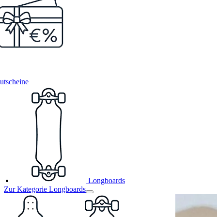
utscheine
Longboards
Zur Kategorie Longboards