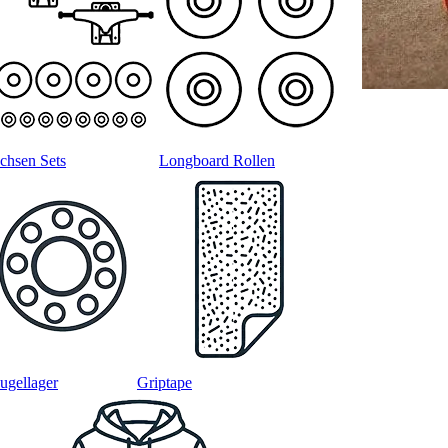
chsen Sets
Longboard Rollen
ugellager
Griptape