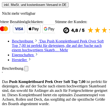
inkl. MwSt. und kostenlosem Versand in DE
Nicht mehr verfügbar
eitere Bezahlmöglichkeiten:
Stimme der Kunden:
Beschreibung
'Das Push Komplettboard Peek Over Soft
Top 7,00 ist perfekt für diejenigen, die auf der Suche nach
einem hochwertigen Skateb…
Mehr
Eigenschaften
Hersteller
Beschreibung
'
Das
Push Komplettboard Peek Over Soft Top 7,00
ist perfekt für
diejenigen, die auf der Suche nach einem hochwertigen Skateboard
sind, das sowohl für Anfänger als auch für Fortgeschrittene geeignet
ist. Dieses Komplettboard bietet ein optimales Zusammenspiel von
Achsen, Rollen und Deck, das sorgfältig auf die spezifische Größe
des Boards abgestimmt wurde.