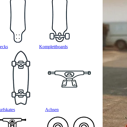
ecks
Komplettboards
urfskates
Achsen