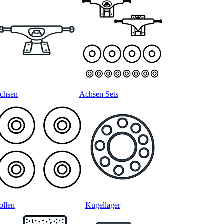
chsen
Achsen Sets
ollen
Kugellager