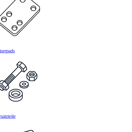
iserpads
satzteile