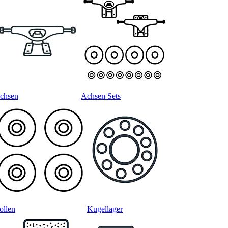
chsen
Achsen Sets
ollen
Kugellager