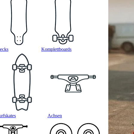
ecks
Komplettboards
urfskates
Achsen