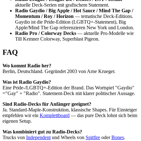
aktuelle Deck-Serien mit grafischem Statement.
Radio Gaydio / Big Apple / Hot Sauce / Mind The Gap /
Momentum / Roy / Horizon
— tematische Deck-Editions.
Gaydio ist die Pride-Edition (LGBTQ+-Statement), Big
Apple/Mind The Gap referenzieren New York und London.
Radio Pro / Colorway Decks
— aktuelle Pro-Modelle wie
Till Kemner Colorway, Superblast Pigeon.
FAQ
Wo kommt Radio her?
Berlin, Deutschland. Gegründet 2003 von Arne Krueger.
Was ist Radio Gaydio?
Eine Pride-/LGBTQ+-Edition der Brand. Das Wortspiel "Gaydio"
="Gay" + "Radio". Statement-Deck mit klarer politischer Aussage.
Sind Radio-Decks für Anfänger geeignet?
Ja. Standard-Maple-Konstruktion, klassische Shapes. Für Einsteiger
empfehlen wir ein
Komplettboard
— das pure Deck lohnt sich beim
eigenen Setup.
Was kombiniert gut zu Radio-Decks?
Trucks von
Independent
und Wheels von
Spitfire
oder
Bones
.