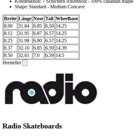
Konstruktion: 7 Schichten Ahornholz - 100% canadian maple
Shape: Standard - Medium Concave
Breite
Länge
Nose
Tail
Wheelbase
8.00
31.84
6.85
6.50
14.25
8.12
31.95
6.87
6.57
14.25
8.25
31.98
6.90
6.57
14.25
8.37
32.10
6.85
6.59
14.39
8.50
32.61
7.0
6.59
14.5
Hersteller
Radio Skateboards