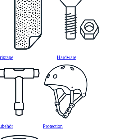
riptape
Hardware
ubehör
Protection