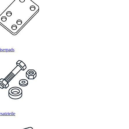
iserpads
satzteile