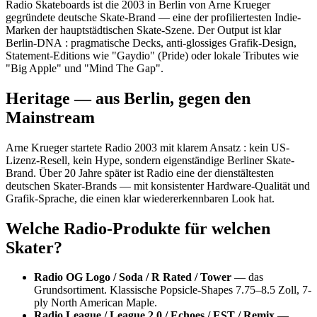
Radio Skateboards ist die 2003 in Berlin von Arne Krueger
gegründete deutsche Skate-Brand — eine der profiliertesten Indie-
Marken der hauptstädtischen Skate-Szene. Der Output ist klar
Berlin-DNA : pragmatische Decks, anti-glossiges Grafik-Design,
Statement-Editions wie "Gaydio" (Pride) oder lokale Tributes wie
"Big Apple" und "Mind The Gap".
Heritage — aus Berlin, gegen den
Mainstream
Arne Krueger startete Radio 2003 mit klarem Ansatz : kein US-
Lizenz-Resell, kein Hype, sondern eigenständige Berliner Skate-
Brand. Über 20 Jahre später ist Radio eine der dienstältesten
deutschen Skater-Brands — mit konsistenter Hardware-Qualität und
Grafik-Sprache, die einen klar wiedererkennbaren Look hat.
Welche Radio-Produkte für welchen
Skater?
Radio OG Logo / Soda / R Rated / Tower
— das
Grundsortiment. Klassische Popsicle-Shapes 7.75–8.5 Zoll, 7-
ply North American Maple.
Radio League / League 2.0 / Echoes / EST / Remix
—