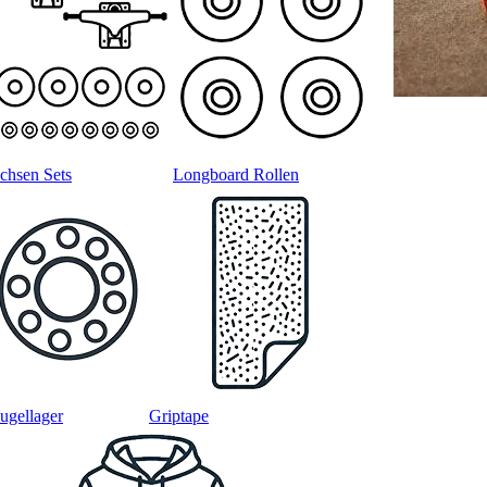
chsen Sets
Longboard Rollen
ugellager
Griptape