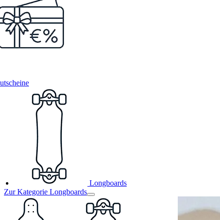
utscheine
Longboards
Zur Kategorie Longboards