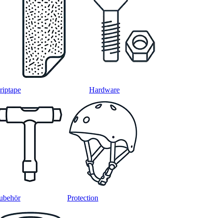
riptape
Hardware
ubehör
Protection