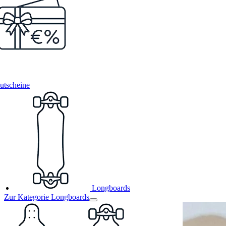
utscheine
Longboards
Zur Kategorie Longboards