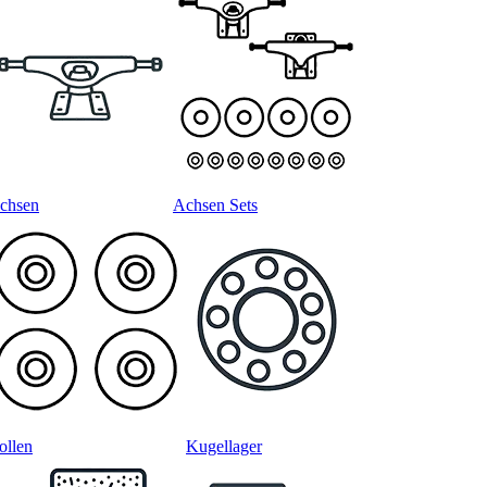
chsen
Achsen Sets
ollen
Kugellager