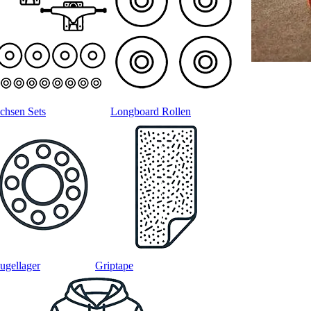
chsen Sets
Longboard Rollen
ugellager
Griptape