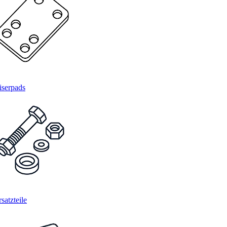
iserpads
satzteile