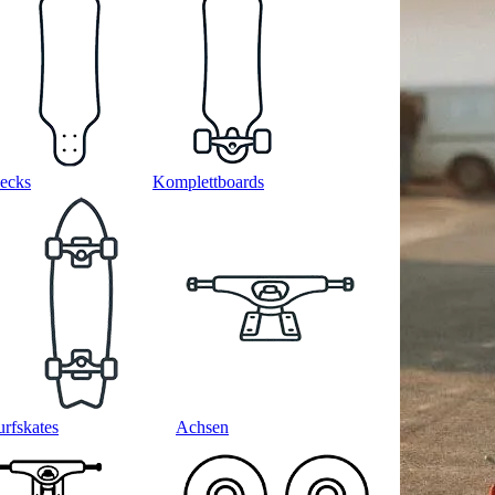
ecks
Komplettboards
urfskates
Achsen