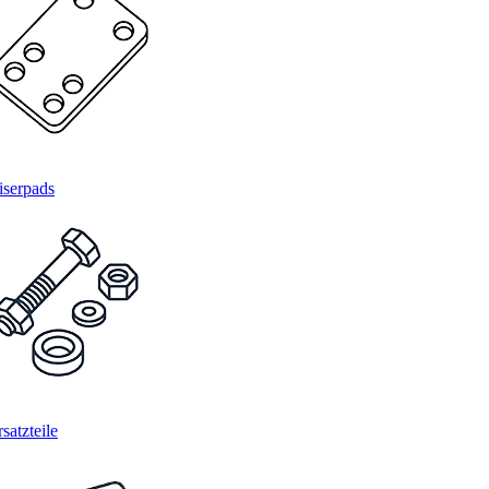
iserpads
satzteile