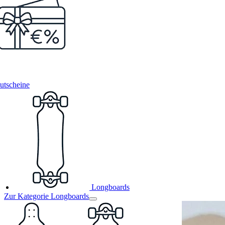
utscheine
Longboards
Zur Kategorie Longboards