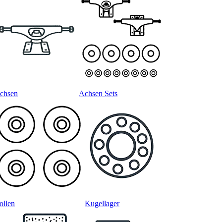
chsen
Achsen Sets
ollen
Kugellager