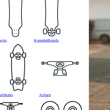
ecks
Komplettboards
urfskates
Achsen