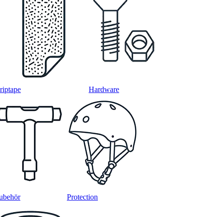
riptape
Hardware
ubehör
Protection