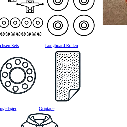
chsen Sets
Longboard Rollen
ugellager
Griptape