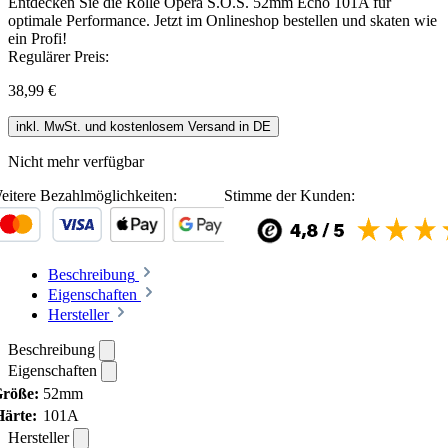
Entdecken Sie die Rolle Opera S.O.S. 52mm Echo 101A für
optimale Performance. Jetzt im Onlineshop bestellen und skaten wie
ein Profi!
Regulärer Preis:
38,99 €
inkl. MwSt. und kostenlosem Versand in DE
Nicht mehr verfügbar
eitere Bezahlmöglichkeiten:
Stimme der Kunden:
Beschreibung
Eigenschaften
Hersteller
Beschreibung
Eigenschaften
röße:
52mm
Härte:
101A
Hersteller