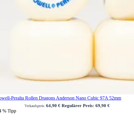
owell-Peralta Rollen Dragons Anderson Nano Cubic 97A 52mm
64,90 €
Regulärer Preis:
69,90 €
Verkaufspreis:
4
%
Tipp