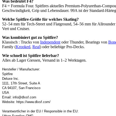
Was bedeutet F4?
F4 = Formula Four. Spitfires aktuelles Premium-Polyurethan-Compou
Geschwindigkeit, Grip und Lebensdauer. 99A ist der Standard-Härtegr
Welche Spitfire-Größe für welches Skating?
52–54 mm für Tech-Street und Flatground, 54–56 mm für Allrounder
Vert und Cruiser.
Was kombiniert gut zu Spitfire?
Klassisch : Trucks von
Independent
oder Thunder, Bearings von
Bon
Family (
Krooked
,
Real
) oder beliebige Pro-Decks.
Wie schnell ist Spitfire lieferbar?
Alles ab Lager Giessen, Versand in 1–2 Werktagen.
Hersteller / Manufacturer:
Spitfire
Deluxe Inc.
1111, 17th Street, Suite A
CA 94107, San Francisco
USA
Email: info@dlxsf.com
Website: https://www.dlxsf.com/
Verantwortlicher in der EU / Responsible in the EU:
Urban Supplies OHG