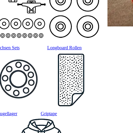
chsen Sets
Longboard Rollen
ugellager
Griptape