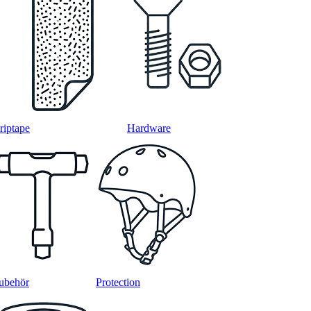
riptape
Hardware
ubehör
Protection