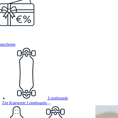
utscheine
Longboards
Zur Kategorie Longboards