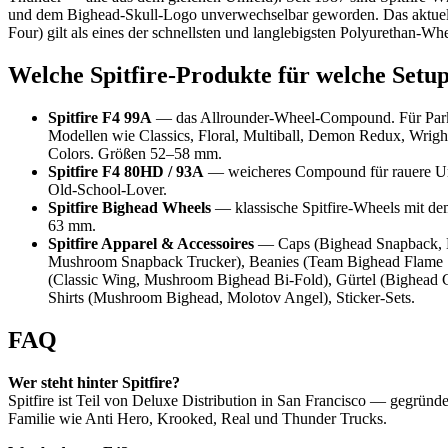
und dem Bighead-Skull-Logo unverwechselbar geworden. Das aktu
Four) gilt als eines der schnellsten und langlebigsten Polyurethan-Wh
Welche Spitfire-Produkte für welche Setu
Spitfire F4 99A
— das Allrounder-Wheel-Compound. Für Park,
Modellen wie Classics, Floral, Multiball, Demon Redux, Wrigh
Colors. Größen 52–58 mm.
Spitfire F4 80HD / 93A
— weicheres Compound für rauere Un
Old-School-Lover.
Spitfire Bighead Wheels
— klassische Spitfire-Wheels mit d
63 mm.
Spitfire Apparel & Accessoires
— Caps (Bighead Snapback, 
Mushroom Snapback Trucker), Beanies (Team Bighead Flame Sc
(Classic Wing, Mushroom Bighead Bi-Fold), Gürtel (Bighead C
Shirts (Mushroom Bighead, Molotov Angel), Sticker-Sets.
FAQ
Wer steht hinter Spitfire?
Spitfire ist Teil von Deluxe Distribution in San Francisco — gegründe
Familie wie Anti Hero, Krooked, Real und Thunder Trucks.