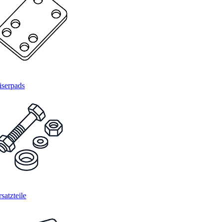
iserpads
satzteile