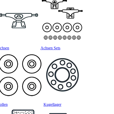
chsen
Achsen Sets
ollen
Kugellager