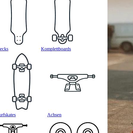
ecks
Komplettboards
urfskates
Achsen