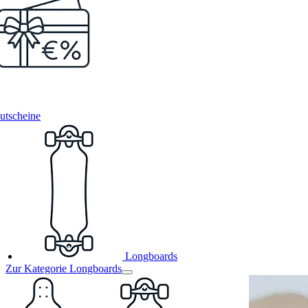
utscheine
Longboards
Zur Kategorie Longboards