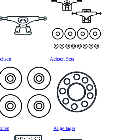
chsen
Achsen Sets
ollen
Kugellager