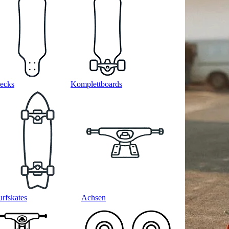
ecks
Komplettboards
urfskates
Achsen