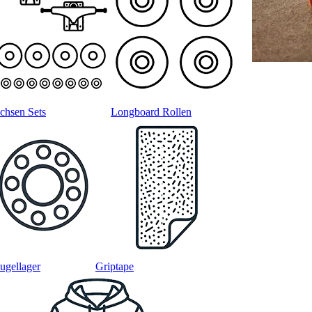
chsen Sets
Longboard Rollen
ugellager
Griptape