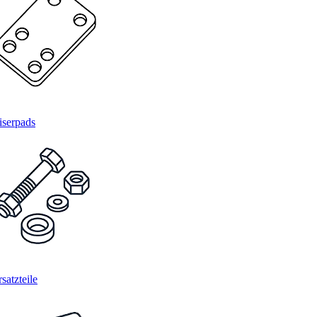
iserpads
satzteile