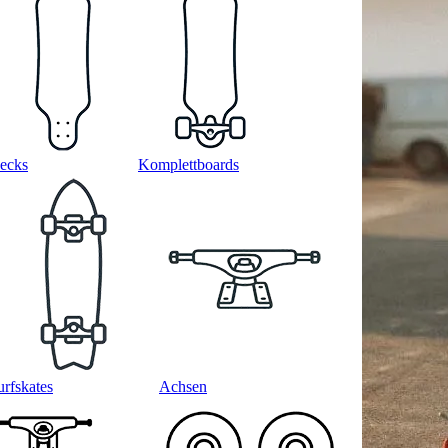
ecks
Komplettboards
urfskates
Achsen