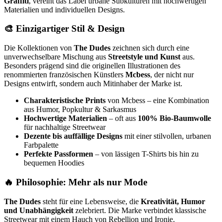
Graffiti
, vereint das Label urbane Subkulturen mit hochwertigen
Materialien und individuellen Designs.
🎨 Einzigartiger Stil & Design
Die Kollektionen von
The Dudes
zeichnen sich durch eine
unverwechselbare Mischung aus
Streetstyle und Kunst
aus.
Besonders prägend sind die originellen Illustrationen des
renommierten französischen Künstlers
Mcbess
, der nicht nur
Designs entwirft, sondern auch Mitinhaber der Marke ist.
Charakteristische Prints
von Mcbess – eine Kombination
aus Humor, Popkultur & Sarkasmus
Hochwertige Materialien
– oft aus
100% Bio-Baumwolle
für nachhaltige Streetwear
Dezente bis auffällige Designs
mit einer stilvollen, urbanen
Farbpalette
Perfekte Passformen
– von lässigen T-Shirts bis hin zu
bequemen Hoodies
🔥 Philosophie: Mehr als nur Mode
The Dudes
steht für eine Lebensweise, die
Kreativität, Humor
und Unabhängigkeit
zelebriert. Die Marke verbindet klassische
Streetwear mit einem Hauch von Rebellion und Ironie.