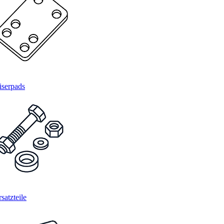
iserpads
satzteile