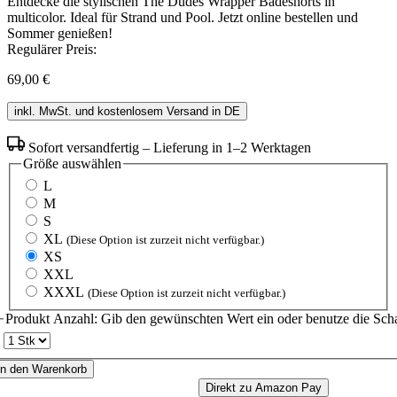
Entdecke die stylischen The Dudes Wrapper Badeshorts in
multicolor. Ideal für Strand und Pool. Jetzt online bestellen und
Sommer genießen!
Regulärer Preis:
69,00 €
inkl. MwSt. und kostenlosem Versand in DE
Sofort versandfertig – Lieferung in 1–2 Werktagen
Größe
auswählen
L
M
S
XL
(Diese Option ist zurzeit nicht verfügbar.)
XS
XXL
XXXL
(Diese Option ist zurzeit nicht verfügbar.)
Produkt Anzahl: Gib den gewünschten Wert ein oder benutze die Scha
In den Warenkorb
Direkt zu Amazon Pay