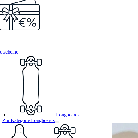
utscheine
Longboards
Zur Kategorie Longboards