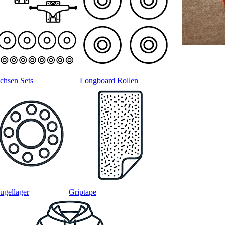
chsen Sets
Longboard Rollen
ugellager
Griptape