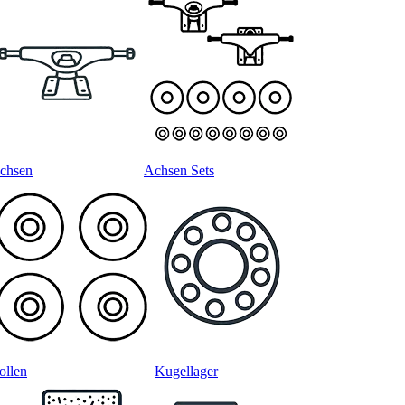
chsen
Achsen Sets
ollen
Kugellager