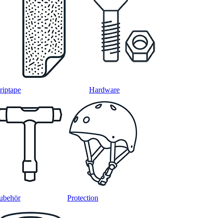
riptape
Hardware
ubehör
Protection