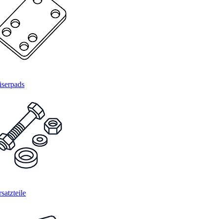
iserpads
satzteile