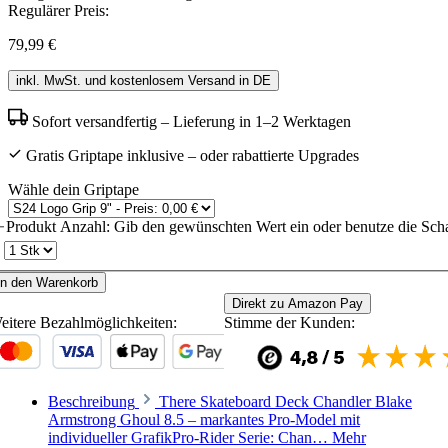
Regulärer Preis:
79,99 €
inkl. MwSt. und kostenlosem Versand in DE
Sofort versandfertig – Lieferung in 1–2 Werktagen
Gratis Griptape inklusive – oder rabattierte Upgrades
Wähle dein Griptape
Produkt Anzahl: Gib den gewünschten Wert ein oder benutze die Scha
In den Warenkorb
Direkt zu Amazon Pay
eitere Bezahlmöglichkeiten:
Stimme der Kunden:
Beschreibung
There Skateboard Deck Chandler Blake
Armstrong Ghoul 8.5 – markantes Pro-Model mit
individueller GrafikPro-Rider Serie: Chan…
Mehr