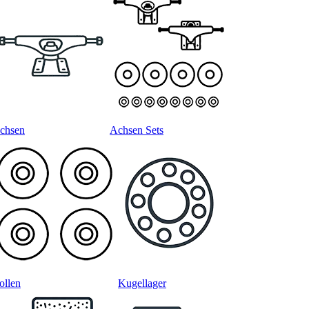
chsen
Achsen Sets
ollen
Kugellager