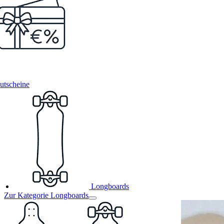
utscheine
Longboards
Zur Kategorie Longboards