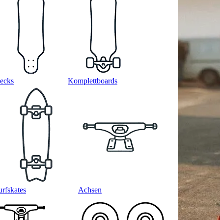
ecks
Komplettboards
urfskates
Achsen