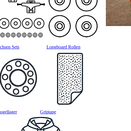
chsen Sets
Longboard Rollen
ugellager
Griptape