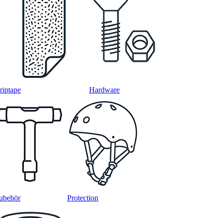
riptape
Hardware
ubehör
Protection