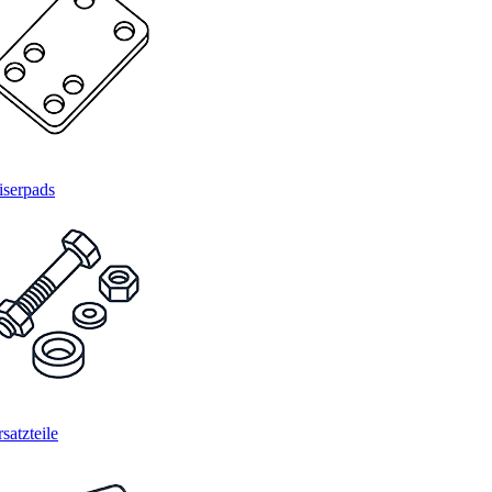
iserpads
satzteile