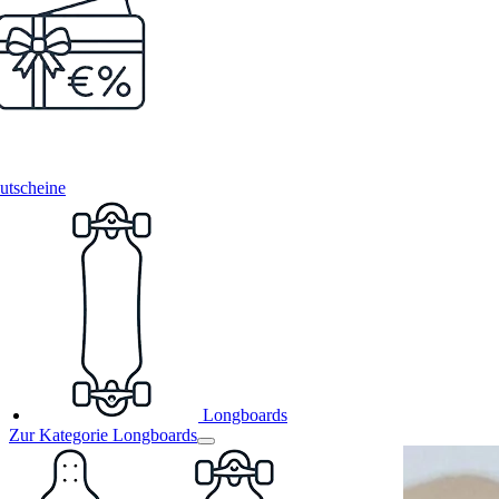
utscheine
Longboards
Zur Kategorie Longboards