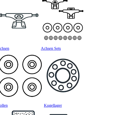
chsen
Achsen Sets
ollen
Kugellager