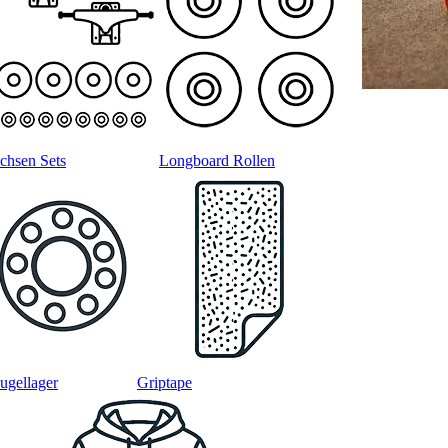
chsen Sets
Longboard Rollen
ugellager
Griptape