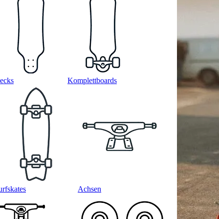
ecks
Komplettboards
urfskates
Achsen