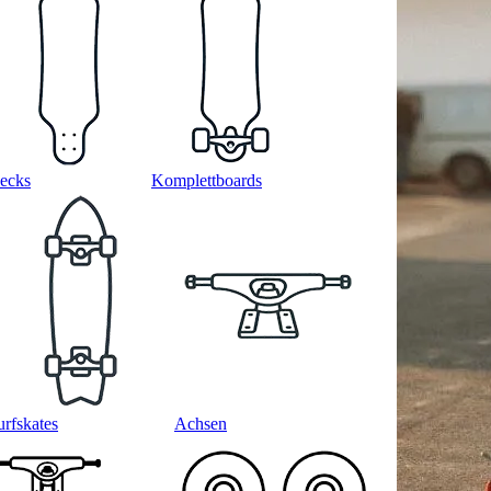
ecks
Komplettboards
urfskates
Achsen