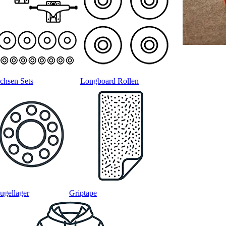
chsen Sets
Longboard Rollen
ugellager
Griptape