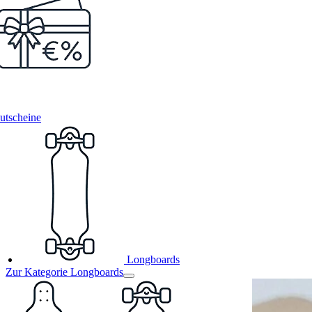
utscheine
Longboards
Zur Kategorie Longboards