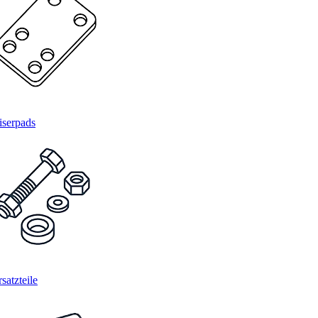
iserpads
satzteile