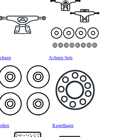
chsen
Achsen Sets
ollen
Kugellager