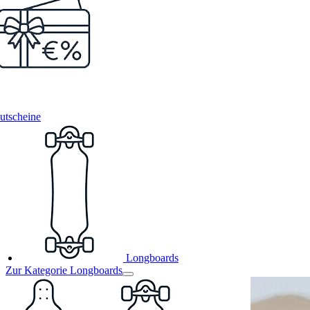
utscheine
Longboards
Zur Kategorie Longboards