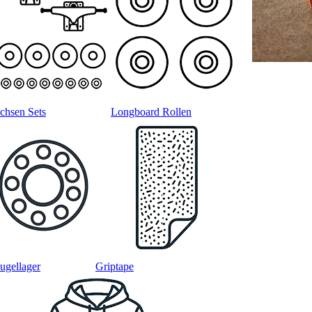
chsen Sets
Longboard Rollen
ugellager
Griptape