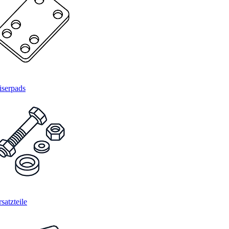
iserpads
satzteile