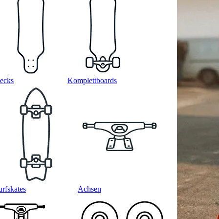
ecks
Komplettboards
urfskates
Achsen