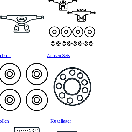
chsen
Achsen Sets
ollen
Kugellager