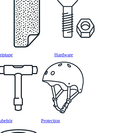
riptape
Hardware
ubehör
Protection