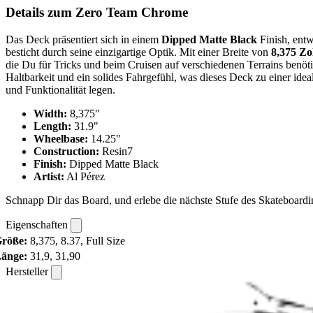
Details zum Zero Team Chrome
Das Deck präsentiert sich in einem
Dipped Matte Black
Finish, entw
besticht durch seine einzigartige Optik. Mit einer Breite von
8,375 Zo
die Du für Tricks und beim Cruisen auf verschiedenen Terrains benöt
Haltbarkeit und ein solides Fahrgefühl, was dieses Deck zu einer idea
und Funktionalität legen.
Width:
8,375"
Length:
31.9"
Wheelbase:
14.25"
Construction:
Resin7
Finish:
Dipped Matte Black
Artist:
Al Pérez
Schnapp Dir das Board, und erlebe die nächste Stufe des Skateboardi
Eigenschaften
röße:
8,375, 8.37, Full Size
änge:
31,9, 31,90
Hersteller