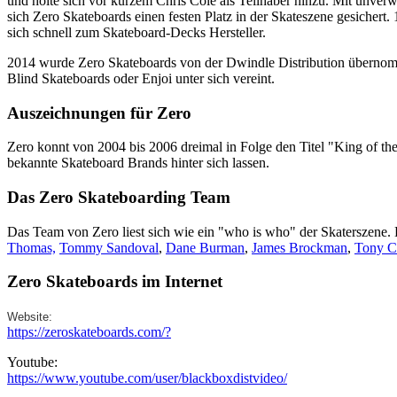
und holte sich vor kurzem Chris Cole als Teilhaber hinzu. Mit unve
sich Zero Skateboards einen festen Platz in der Skateszene gesichert.
sich schnell zum Skateboard-Decks Hersteller.
2014 wurde Zero Skateboards von der Dwindle Distribution überno
Blind Skateboards oder Enjoi unter sich vereint.
Auszeichnungen für Zero
Zero konnt von 2004 bis 2006 dreimal in Folge den Titel "King of t
bekannte Skateboard Brands hinter sich lassen.
Das Zero Skateboarding Team
Das Team von Zero liest sich wie ein "who is who" der Skaterszene.
Thomas,
Tommy Sandoval
,
Dane Burman
,
James Brockman
,
Tony C
Zero Skateboards im Internet
Website:
https://zeroskateboards.com/?
Youtube:
https://www.youtube.com/user/blackboxdistvideo/