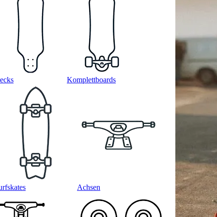
ecks
Komplettboards
urfskates
Achsen