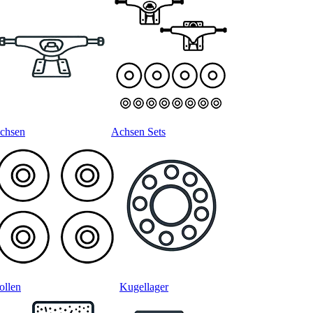
chsen
Achsen Sets
ollen
Kugellager