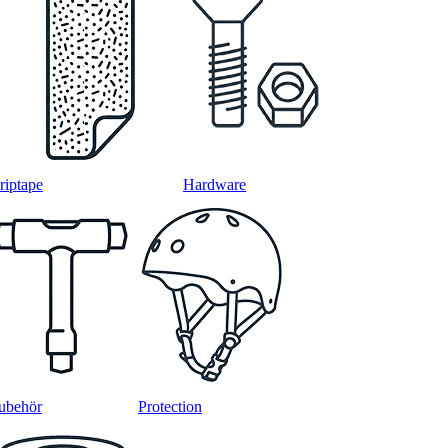
riptape
Hardware
ubehör
Protection