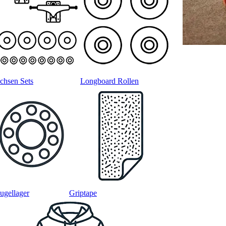
chsen Sets
Longboard Rollen
ugellager
Griptape