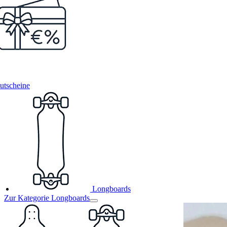
utscheine
Longboards
Zur Kategorie Longboards