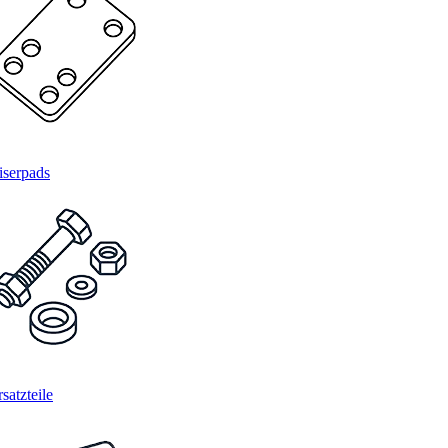
iserpads
satzteile