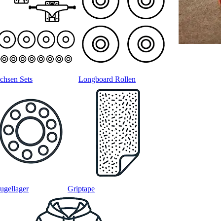
chsen Sets
Longboard Rollen
ugellager
Griptape