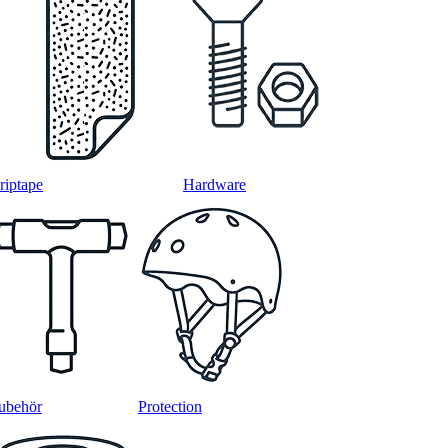
riptape
Hardware
ubehör
Protection