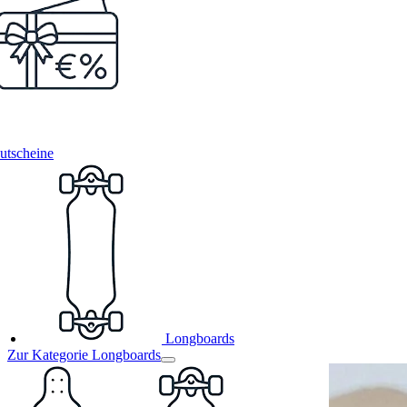
utscheine
Longboards
Zur Kategorie Longboards