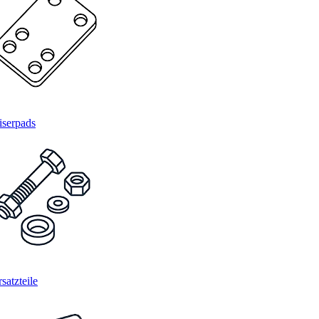
iserpads
satzteile