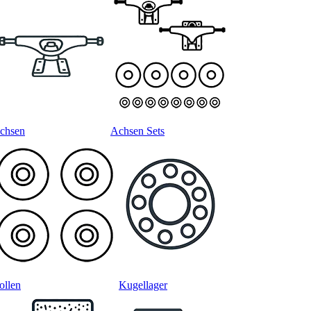
chsen
Achsen Sets
ollen
Kugellager