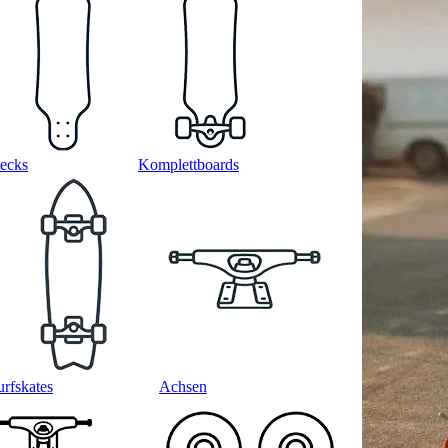
ecks
Komplettboards
urfskates
Achsen