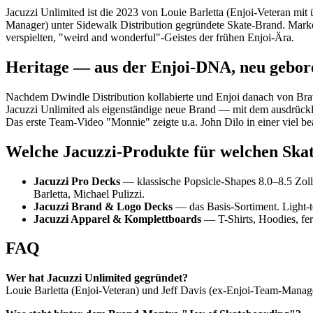
Jacuzzi Unlimited ist die 2023 von Louie Barletta (Enjoi-Veteran mit
Manager) unter Sidewalk Distribution gegründete Skate-Brand. Mark
verspielten, "weird and wonderful"-Geistes der frühen Enjoi-Ära.
Heritage — aus der Enjoi-DNA, neu gebor
Nachdem Dwindle Distribution kollabierte und Enjoi danach von Brav
Jacuzzi Unlimited als eigenständige neue Brand — mit dem ausdrückli
Das erste Team-Video "Monnie" zeigte u.a. John Dilo in einer viel be
Welche Jacuzzi-Produkte für welchen Ska
Jacuzzi Pro Decks
— klassische Popsicle-Shapes 8.0–8.5 Zoll
Barletta, Michael Pulizzi.
Jacuzzi Brand & Logo Decks
— das Basis-Sortiment. Light-t
Jacuzzi Apparel & Komplettboards
— T-Shirts, Hoodies, fer
FAQ
Wer hat Jacuzzi Unlimited gegründet?
Louie Barletta (Enjoi-Veteran) und Jeff Davis (ex-Enjoi-Team-Manage