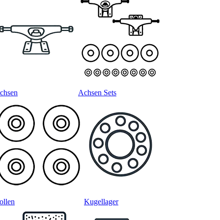
chsen
Achsen Sets
ollen
Kugellager