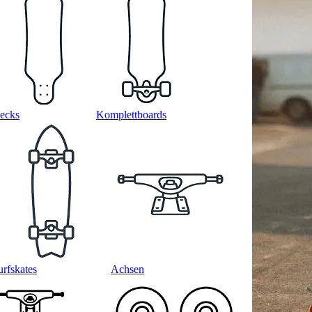
ecks
Komplettboards
urfskates
Achsen