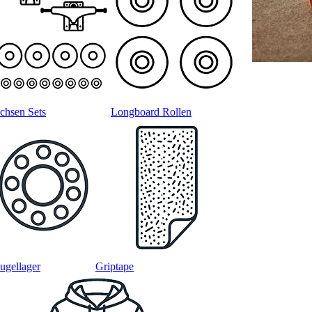
chsen Sets
Longboard Rollen
ugellager
Griptape