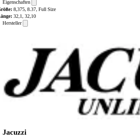
Eigenschaften
röße:
8,375, 8.37, Full Size
änge:
32,1, 32,10
Hersteller
Jacuzzi