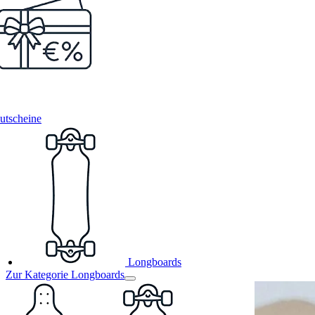
utscheine
Longboards
Zur Kategorie Longboards