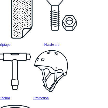
riptape
Hardware
ubehör
Protection