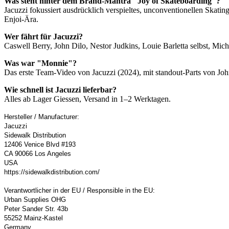
Was steht hinter dem Brand-Mantra "Joy of Skateboarding"?
Jacuzzi fokussiert ausdrücklich verspieltes, unconventionellen Skat
Enjoi-Ära.
Wer fährt für Jacuzzi?
Caswell Berry, John Dilo, Nestor Judkins, Louie Barletta selbst, Mic
Was war "Monnie"?
Das erste Team-Video von Jacuzzi (2024), mit standout-Parts von Jo
Wie schnell ist Jacuzzi lieferbar?
Alles ab Lager Giessen, Versand in 1–2 Werktagen.
Hersteller / Manufacturer:
Jacuzzi
Sidewalk Distribution
12406 Venice Blvd #193
CA 90066 Los Angeles
USA
https://sidewalkdistribution.com/
Verantwortlicher in der EU / Responsible in the EU:
Urban Supplies OHG
Peter Sander Str. 43b
55252 Mainz-Kastel
Germany