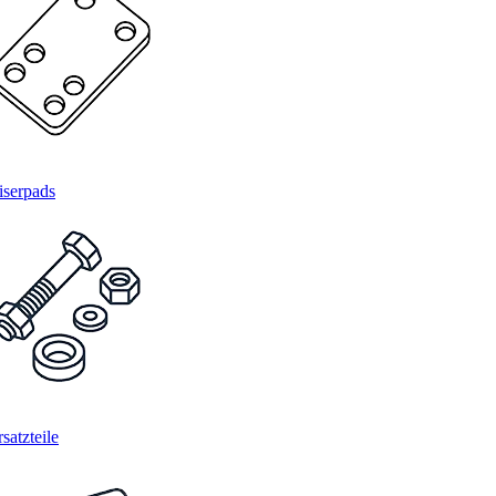
iserpads
satzteile