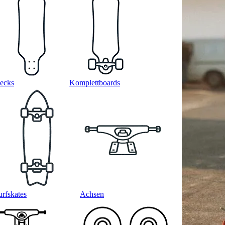
ecks
Komplettboards
urfskates
Achsen