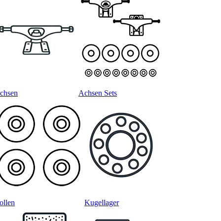
chsen
Achsen Sets
ollen
Kugellager