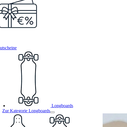
utscheine
Longboards
Zur Kategorie Longboards