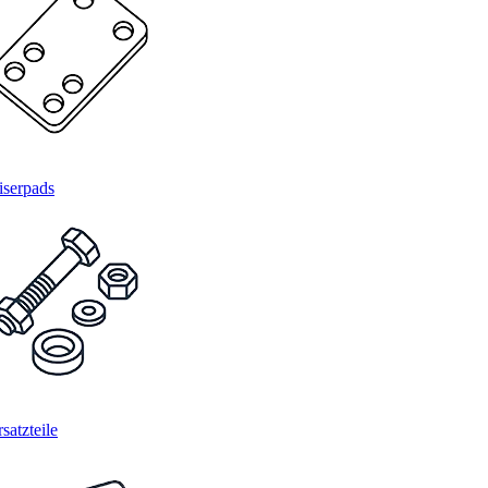
iserpads
satzteile