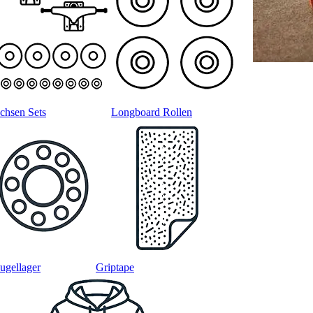
chsen Sets
Longboard Rollen
ugellager
Griptape