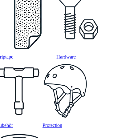
riptape
Hardware
ubehör
Protection